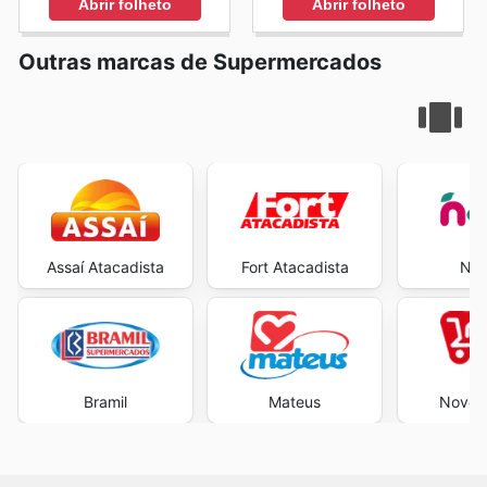
Abrir folheto
Abrir folheto
Outras marcas de Supermercados
Assaí Atacadista
Fort Atacadista
Neg
Bramil
Mateus
Novo A