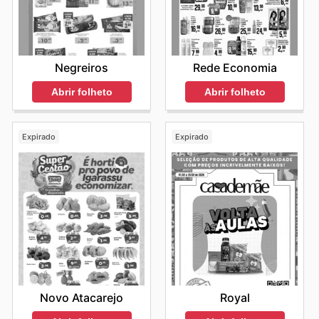
tendências, planejar compras futuras e, acima de tudo,
usufruir de benefícios exclusivos que diferenciam a
experiência de compra na Coop. Stay up to date with
Coop's weekly ads and enjoy exclusive savings every
day.
Negreiros
Rede Economia
Abrir folheto
Abrir folheto
Expirado
Expirado
Novo Atacarejo
Royal