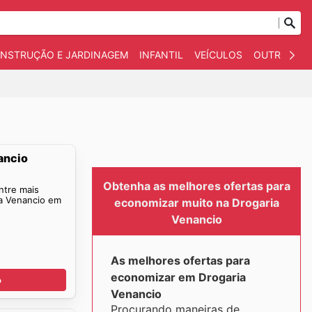
NSTRUÇÃO E JARDINAGEM
INFANTIL
VEÍCULOS
OUTROS
ancio
Obtenha as melhores ofertas para
ntre mais
ia Venancio em
economizar muito na Drogaria
Venancio
As melhores ofertas para
economizar em Drogaria
o
Venancio
Procurando maneiras de