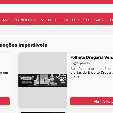
CIAIS
TECNOLOGIA
MODA
BELEZA
ESPORTES
CASA
CO
omoções imperdíveis
Folheto Drogaria Ven
Expirado
Este folheto expirou. Enco
io em
ofertas do Encarte Drogar
breve.
Abrir folhet