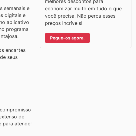
melhores descontos para
es semanais e
economizar muito em tudo o que
 digitais e
você precisa. Não perca esses
o aplicativo
preços incríveis!
 no programa
ntajosa.
Pegue-os agora.
os encartes
 de seus
u compromisso
 extenso de
e para atender