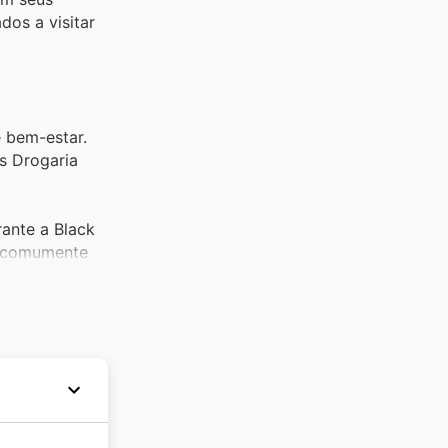
dos a visitar
 bem-estar.
s Drogaria
ante a Black
, comumente
vendas, pois
os em maior
car
ses itens em
da por um