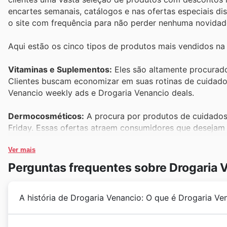
encartes semanais, catálogos e nas ofertas especiais dis
o site com frequência para não perder nenhuma novidad
Aqui estão os cinco tipos de produtos mais vendidos na
Vitaminas e Suplementos:
Eles são altamente procurado
Clientes buscam economizar em suas rotinas de cuidados
Venancio weekly ads e Drogaria Venancio deals.
Dermocosméticos:
A procura por produtos de cuidados 
Friday. Essas ofertas atraem consumidores que desejam 
vistos nas Drogaria Venancio Black Friday sales.
Ver mais
Higiene Pessoal:
Itens básicos de higiene pessoal, com
Perguntas frequentes sobre Drogaria 
são essenciais para o dia a dia. A Black Friday na Drog
quantidade com preços reduzidos, presentes nas Drogari
A história de Drogaria Venancio: O que é Drogaria Ve
Medicamentos de Venda Livre:
Muitos consumidores ap
medicamentos de venda livre para alívio de dores, resfr
Com uma trajetória consolidada no mercado brasileir