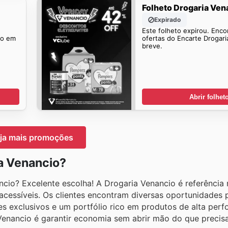
Folheto Drogaria Ven
Expirado
Este folheto expirou. Enco
io em
ofertas do Encarte Drogar
breve.
Abrir folhet
ja mais promoções
a Venancio?
io? Excelente escolha! A Drogaria Venancio é referência 
s acessíveis. Os clientes encontram diversas oportunidades
s exclusivos e um portfólio rico em produtos de alta per
Venancio é garantir economia sem abrir mão do que precis