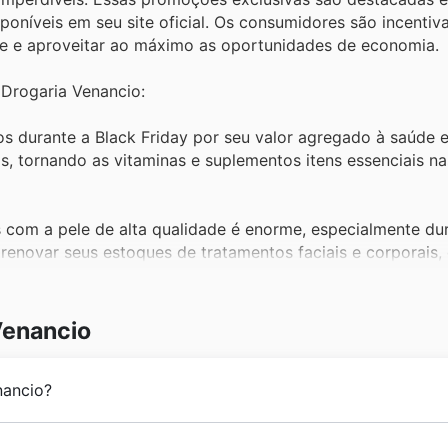
poníveis em seu site oficial. Os consumidores são incentiva
e e aproveitar ao máximo as oportunidades de economia.
 Drogaria Venancio:
s durante a Black Friday por seu valor agregado à saúde e
, tornando as vitaminas e suplementos itens essenciais na
com a pele de alta qualidade é enorme, especialmente dur
renovar seus estoques de tratamentos faciais e corporais
o sabonetes, shampoos e desodorantes, sempre lideram as 
Venancio
aria Venancio é o momento ideal para adquirir esses produt
a Venancio offers.
nancio?
roveitam as grandes promoções da Black Friday para esto
iados e outras necessidades comuns. A disponibilidade des
o, a Drogaria Venancio iniciou sua jornada em 1973, funda