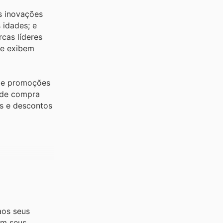
s inovações
 idades; e
cas líderes
te exibem
s e promoções
 de compra
es e descontos
aos seus
em seus