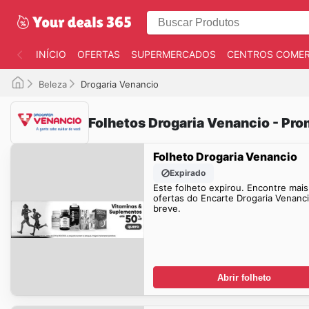
INÍCIO
OFERTAS
SUPERMERCADOS
CENTROS COMER
Beleza
Drogaria Venancio
Folhetos Drogaria Venancio - Pr
Folheto Drogaria Venancio
Expirado
Este folheto expirou. Encontre mais
ofertas do Encarte Drogaria Venanc
breve.
Abrir folheto