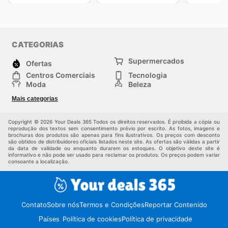
CATEGORIAS
Supermercados
Ofertas
Centros Comerciais
Tecnologia
Moda
Beleza
Esportes
Casa
Mais categorias
Construção e jardinagem
Infantil
Veículos
Outros
Copyright © 2026 Your Deals 365 Todos os direitos reservados. É proibida a cópia ou
reprodução dos textos sem consentimento prévio por escrito. As fotos, imagens e
brochuras dos produtos são apenas para fins ilustrativos. Os preços com desconto
são obtidos de distribuidores oficiais listados neste site. As ofertas são válidas a partir
da data de validade ou enquanto durarem os estoques. O objetivo deste site é
informativo e não pode ser usado para reclamar os produtos. Os preços podem variar
consoante a localização.
Contato
Sobre nós
Termos e Condições
Reportar Contenido
Política de cookies
Política de privacidade
Países