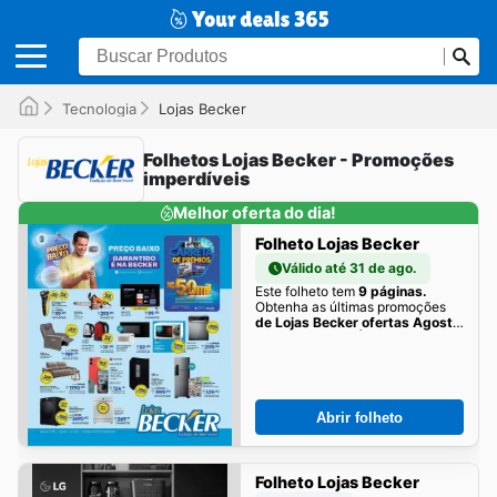
Tecnologia
Lojas Becker
Folhetos Lojas Becker - Promoções
imperdíveis
Melhor oferta do dia!
Folheto Lojas Becker
Válido até 31 de ago.
Este folheto tem
9 páginas.
Obtenha as últimas promoções
de Lojas Becker ofertas Agosto
de 01/08/2026 | Promoções
Online aqui!
Abrir folheto
Folheto Lojas Becker