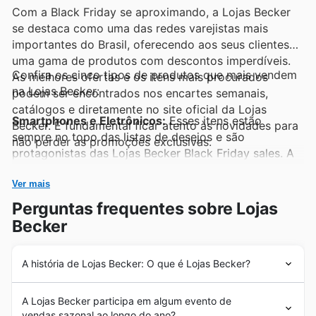
Com a Black Friday se aproximando, a Lojas Becker
se destaca como uma das redes varejistas mais
importantes do Brasil, oferecendo aos seus clientes
uma gama de produtos com descontos imperdíveis.
Confira os cinco tipos de produtos que mais vendem
As melhores ofertas e os itens mais procurados
na Lojas Becker:
podem ser encontrados nos encartes semanais,
catálogos e diretamente no site oficial da Lojas
Smartphones e Eletrônicos:
Esses itens estão
Becker. É fundamental ficar atento às novidades para
sempre no topo das listas de desejos e são
não perder as promoções exclusivas.
protagonistas das Lojas Becker Black Friday sales. A
alta demanda por tecnologia de ponta, especialmente
durante as promoções de Black Friday, faz com que
Ver mais
smartphones, tablets e acessórios sejam
Perguntas frequentes sobre Lojas
constantemente destacados nos encartes da Lojas
Becker
Becker. Explore as Lojas Becker offers para encontrar
os modelos mais cobiçados com preços
A história de Lojas Becker: O que é Lojas Becker?
surpreendentes.
Desde sua fundação em 1976, as Lojas Becker trilham
Eletrodomésticos:
Uma casa moderna e funcional
A Lojas Becker participa em algum evento de
uma trajetória de sucesso e confiança no mercado
passa pela escolha certa de eletrodomésticos, e a
vendas sazonal ao longo do ano?