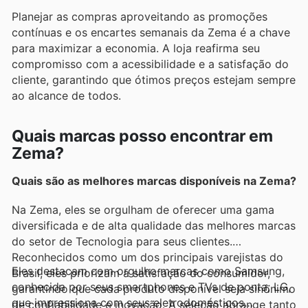
Planejar as compras aproveitando as promoções
contínuas e os encartes semanais da Zema é a chave
para maximizar a economia. A loja reafirma seu
compromisso com a acessibilidade e a satisfação do
cliente, garantindo que ótimos preços estejam sempre
ao alcance de todos.
Quais marcas posso encontrar em
Zema?
Quais são as melhores marcas disponíveis na Zema?
Na Zema, eles se orgulham de oferecer uma gama
diversificada e de alta qualidade das melhores marcas
do setor de Tecnologia para seus clientes.
Reconhecidos como um dos principais varejistas do
Eles destacam com orgulho marcas como Samsung,
Brasil, eles priorizam a satisfação do consumidor,
conhecida por seus smartphones e TVs de ponta; LG,
garantindo que cada produto disponível seja sinônimo
que impressiona com seus eletrodomésticos
de confiabilidade e inovação. A seleção abrange tanto