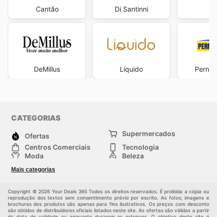
estará investindo em qualidade, estilo e, acima de tudo,
Cantão
Di Santinni
L
em economia. A Marisa se dedica a proporcionar uma
experiência de compra completa e gratificante, onde a
descoberta de novas peças e a satisfação com as
promoções caminham lado a lado. Visite Marisa's
website today to explore the best deals and start
saving now.
DeMillus
Líquido
Perna
CATEGORIAS
Supermercados
Ofertas
Centros Comerciais
Tecnologia
Moda
Beleza
Esportes
Casa
Mais categorias
Construção e jardinagem
Infantil
Veículos
Outros
Copyright © 2026 Your Deals 365 Todos os direitos reservados. É proibida a cópia ou
reprodução dos textos sem consentimento prévio por escrito. As fotos, imagens e
brochuras dos produtos são apenas para fins ilustrativos. Os preços com desconto
são obtidos de distribuidores oficiais listados neste site. As ofertas são válidas a partir
da data de validade ou enquanto durarem os estoques. O objetivo deste site é