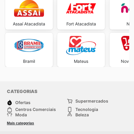
Assaí Atacadista
Fort Atacadista
Neg
Bramil
Mateus
Novo A
CATEGORIAS
Supermercados
Ofertas
Centros Comerciais
Tecnologia
Moda
Beleza
Esportes
Casa
Mais categorias
Construção e jardinagem
Infantil
Veículos
Outros