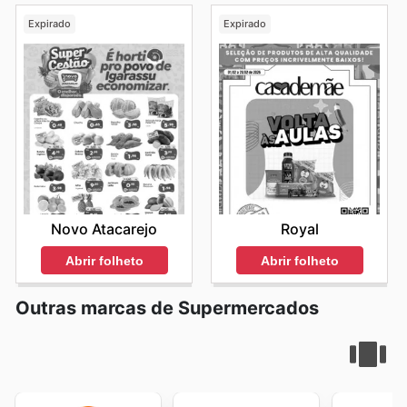
famílias brasileiras. O compromisso com a transparência
Expirado
Expirado
e a acessibilidade se reflete na facilidade com que os
consumidores podem planejar suas compras, identificar
os melhores momentos para adquirir determinados
produtos e garantir que o orçamento familiar seja
otimizado. A cada semana, um novo ciclo de
oportunidades se inicia, incentivando a exploração e a
descoberta de novas promoções. Visite Ourinhos
Hipermercado's website today to explore the best deals
and start saving now.
Novo Atacarejo
Royal
Abrir folheto
Abrir folheto
Outras marcas de Supermercados