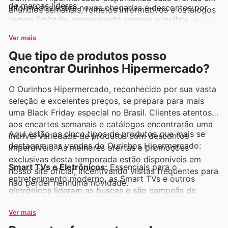
de marcas líderes.
informados sobre novas chegadas e descontos por
anúncios semanais, folhetos informativos e catálogos
tempo limitado, assegurando sempre a melhor
online, que frequentemente apresentam promoções e
experiência de compra.
descontos exclusivos.
Ver mais
Que tipo de produtos posso
encontrar Ourinhos Hipermercado?
O Ourinhos Hipermercado, reconhecido por sua vasta
seleção e excelentes preços, se prepara para mais
uma Black Friday especial no Brasil. Clientes atentos
aos encartes semanais e catálogos encontrarão uma
Aqui estão os cinco tipos de produtos que mais se
incrível variedade de produtos com descontos
destacam nas vendas do Ourinhos Hipermercado:
imperdíveis. As melhores ofertas e promoções
exclusivas desta temporada estão disponíveis em
Smart TVs e Eletrônicos:
Essenciais para o
nosso site oficial, incentivando visitas frequentes para
entretenimento moderno, as Smart TVs e outros
não perder nenhuma novidade.
eletrônicos lideram as buscas e são campeãs de
vendas em nossas promoções de Black Friday.
Garanta os modelos mais desejados com ofertas
Ver mais
especiais nos encartes do Ourinhos Hipermercado.