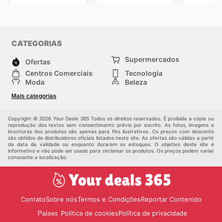
CATEGORIAS
Supermercados
Ofertas
Centros Comerciais
Tecnologia
Moda
Beleza
Esportes
Casa
Mais categorias
Construção e jardinagem
Infantil
Veículos
Outros
Copyright © 2026 Your Deals 365 Todos os direitos reservados. É proibida a cópia ou
reprodução dos textos sem consentimento prévio por escrito. As fotos, imagens e
brochuras dos produtos são apenas para fins ilustrativos. Os preços com desconto
são obtidos de distribuidores oficiais listados neste site. As ofertas são válidas a partir
da data de validade ou enquanto durarem os estoques. O objetivo deste site é
informativo e não pode ser usado para reclamar os produtos. Os preços podem variar
consoante a localização.
Contato
Sobre nós
Termos e Condições
Reportar Contenido
Política de cookies
Política de privacidade
Países