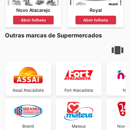
Royal
Novo Atacarejo
Abrir folheto
Abrir folheto
Outras marcas de Supermercados
Assaí Atacadista
Fort Atacadista
Neg
Bramil
Mateus
Novo A