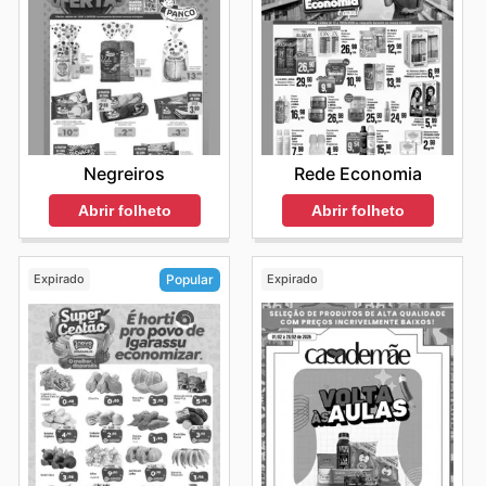
Rede Top sales this week
, os consumidores podem
antecipar suas necessidades, aproveitar liquidações
sazonais e garantir um carrinho de compras recheado
de qualidade sem pesar no bolso. A Rede Top reafirma
seu compromisso em proporcionar uma experiência de
compra gratificante, onde a economia caminha lado a
lado com a qualidade e a conveniência.
Stay up to date with Rede Top's weekly ads and enjoy
Negreiros
Rede Economia
exclusive savings every day.
Abrir folheto
Abrir folheto
Expirado
Expirado
Popular