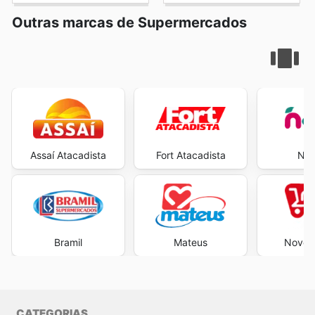
Outras marcas de Supermercados
Assaí Atacadista
Fort Atacadista
Neg
Bramil
Mateus
Novo A
CATEGORIAS