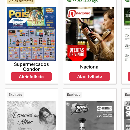
2 dias restantes
Válido até 14 de ago.
Vál
Supermercados
Nacional
Condor
Abrir folheto
Abrir folheto
Expirado
Expirado
Ex