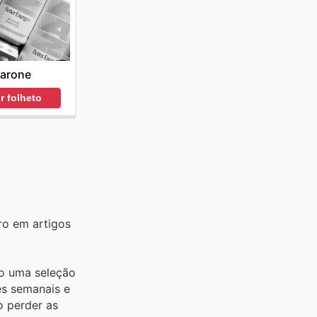
arone
r folheto
ro em artigos
do uma seleção
es semanais e
o perder as