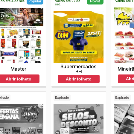
ido até 4 de set.
Válido até 27 de
Válido até 1
Popular
Novo!
set.
Supermercados
Mineirã
Master
BH
Abri
Abrir folheto
Abrir folheto
pirado
Expirado
Expirado