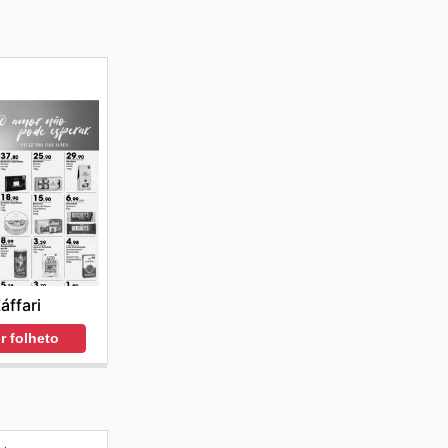
áffari
r folheto