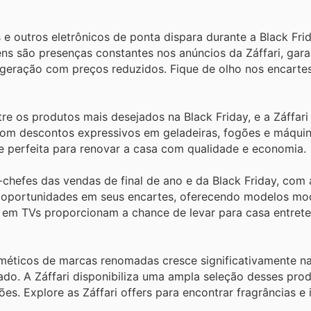
 outros eletrônicos de ponta dispara durante a Black Frida
ens são presenças constantes nos anúncios da Záffari, gar
 geração com preços reduzidos. Fique de olho nos encartes
e os produtos mais desejados na Black Friday, e a Záffari
om descontos expressivos em geladeiras, fogões e máquina
e perfeita para renovar a casa com qualidade e economia.
chefes das vendas de final de ano e da Black Friday, com 
es oportunidades em seus encartes, oferecendo modelos m
es em TVs proporcionam a chance de levar para casa entret
éticos de marcas renomadas cresce significativamente na 
ado. A Záffari disponibiliza uma ampla seleção desses pro
s. Explore as Záffari offers para encontrar fragrâncias e 