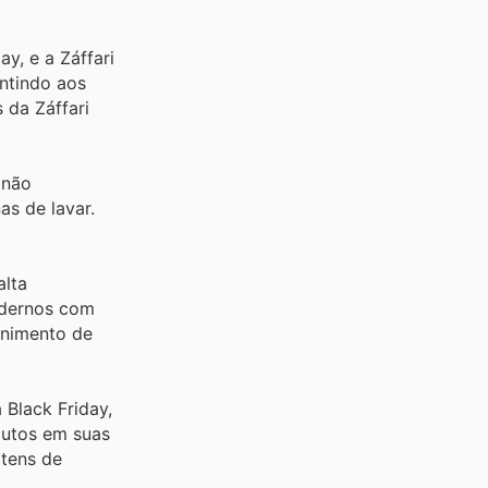
y, e a Záffari
antindo aos
 da Záffari
 não
s de lavar.
alta
odernos com
enimento de
Black Friday,
dutos em suas
itens de