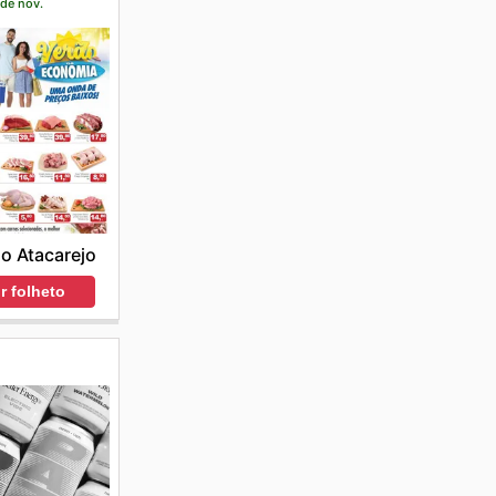
 de nov.
o Atacarejo
r folheto