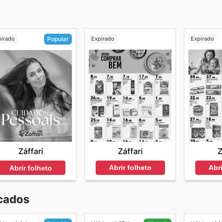
pirado
Expirado
Expirado
Popular
Záffari
Z
Záffari
Abrir folheto
Abri
Abrir folheto
cados