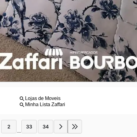
2
33
34
...