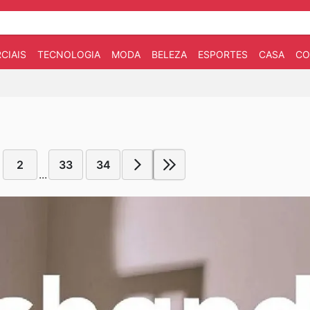
CIAIS
TECNOLOGIA
MODA
BELEZA
ESPORTES
CASA
CO
2
33
34
...