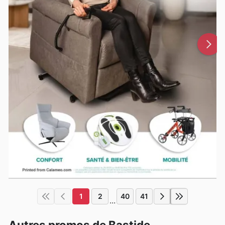
1
2
40
41
...
Autres promos de Bastide