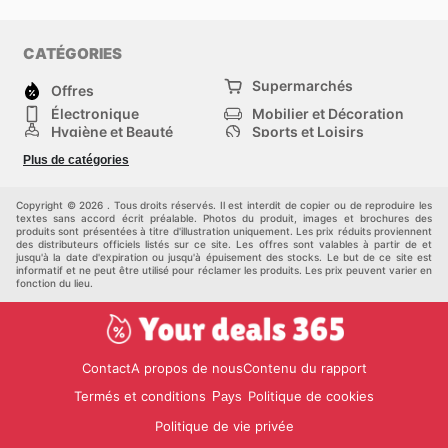
CATÉGORIES
Supermarchés
Offres
Électronique
Mobilier et Décoration
Hygiène et Beauté
Sports et Loisirs
Mode
Enfants
Plus de catégories
Animalerie
Véhicules
Bricolage, jardin et
Autres
maison
Copyright © 2026 . Tous droits réservés. Il est interdit de copier ou de reproduire les
textes sans accord écrit préalable. Photos du produit, images et brochures des
produits sont présentées à titre d'illustration uniquement. Les prix réduits proviennent
des distributeurs officiels listés sur ce site. Les offres sont valables à partir de et
jusqu'à la date d'expiration ou jusqu'à épuisement des stocks. Le but de ce site est
informatif et ne peut être utilisé pour réclamer les produits. Les prix peuvent varier en
fonction du lieu.
Contact
A propos de nous
Contenu du rapport
Termés et conditions
Politique de cookies
Pays
Politique de vie privée