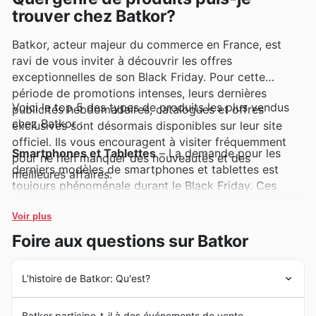
trouver chez Batkor?
Batkor, acteur majeur du commerce en France, est
ravi de vous inviter à découvrir les offres
exceptionnelles de son Black Friday. Pour cette
période de promotions intenses, leurs dernières
Voici le top 5 des types de produits les plus vendus
publicités hebdomadaires, catalogues et offres
chez Batkor :
exclusives sont désormais disponibles sur leur site
officiel. Ils vous encouragent à visiter fréquemment
Smartphones et Tablettes
– La demande pour les
pour ne rien manquer des nouveautés et des
derniers modèles de smartphones et tablettes est
meilleures affaires.
toujours phénoménale durant le Black Friday. Ces
appareils, incontournables pour rester connecté et
productif, sont mis en avant dans les publicités
Voir plus
hebdomadaires de Batkor avec des réductions
Foire aux questions sur Batkor
attractives. Explorez les Batkor deals pour trouver
votre prochain compagnon technologique à prix
L'histoire de Batkor: Qu'est?
réduit.
Depuis [Année de création], Batkor s'est forgé une
Téléviseurs 4K et Smart TVs
– L'expérience
Batkor participe-t-il à des événements de vente