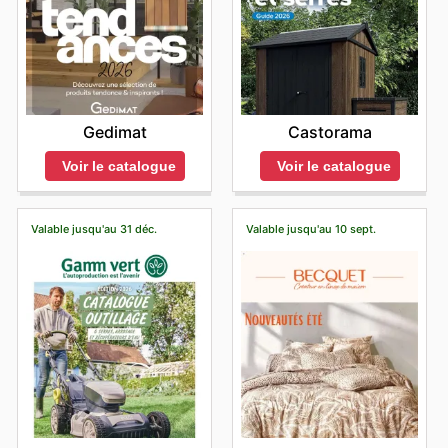
tout en bénéficiant d'une sélection de qualité. Ils
Les adeptes du shopping en ligne chez Batkor peuvent
affaires exclusives en ligne, offrant fréquemment la
détendues, ils recommandent de privilégier les moments
fournir des expériences d'achat personnalisées font de
périodes de soldes. Les appareils électroménagers
s'efforcent continuellement d'enrichir leur offre et de
s'attendre à une multitude d'opportunités d'économies
livraison gratuite (free shipping) et des programmes de
en milieu de matinée ou en début d'après-midi,
Batkor un acteur incontournable du marché, fier de
intelligents, des réfrigérateurs connectés aux robots
proposer des solutions innovantes, faisant de chaque
exclusives ! Ils proposent régulièrement des promotions
points de fidélité (rewards points) qui récompensent
généralement en semaine. Durant ces périodes, les
contribuer à l'épanouissement de leurs clients dans leurs
visite ou interaction une expérience enrichissante.
aspirateurs, sont des best-sellers du Black Friday. Les
digitales attrayantes, des ventes flash surprenantes et
leurs acheteurs réguliers. La période de
Noël et les
allées sont souvent plus calmes, vous permettant de
espaces de vie.
Découvrez les Promotions Hebdomadaires Batkor :
publicités hebdomadaires de Batkor regorgent
des réductions à durée limitée qui sont souvent
fêtes de fin d'année
est une période magique où les
naviguer plus aisément et de profiter pleinement de
L'Avantage d'une Bonne Affaire
réservées aux acheteurs en ligne. De plus, ils mettent
focus se portent sur les catégories cadeaux, avec des
d'excellentes opportunités pour renouveler votre
votre shopping. Les soirées peuvent également s'avérer
Pour les amateurs de bonnes affaires, Batkor met
fréquemment en avant des offres groupées
Gedimat
Castorama
offres spéciales et des lots thématiques (bundle offers)
équipement.
plus paisibles, bien que la disponibilité des articles
régulièrement à disposition ses
Batkor weekly ads
, des
avantageuses, permettant aux clients d'acquérir
parfaits pour gâter ses proches. Enfin, les
événements
puisse varier après les périodes d'affluence. En
catalogues détaillés qui mettent en lumière les
Voir le catalogue
Voir le catalogue
plusieurs articles désirés à un prix plus doux. Il est donc
de déstockage saisonnier
(seasonal clearance events)
planifiant votre visite à ces instants, vous optimiserez
Vêtements et Chaussures de Sport
– Le segment du
promotions les plus attrayantes de la semaine. Ces
fortement conseillé aux clients de consulter
sont l'occasion idéale de liquider les stocks avec des
votre temps et bénéficierez d'un service personnalisé.
sport et du bien-être connaît un succès constant,
Batkor flyers
sont une mine d'or pour quiconque
fréquemment leur site web pour ne manquer aucune de
réductions importantes sur des collections précédentes,
Il est important de noter que les week-ends et les jours
particulièrement pendant les événements
souhaite réaliser des économies substantielles sur une
Valable jusqu'au 31 déc.
Valable jusqu'au 10 sept.
ces occasions exceptionnelles de réaliser de belles
permettant aux clients de s'équiper à moindre coût.
fériés peuvent connaître une fréquentation plus
sélection diversifiée de produits. Les consommateurs
promotionnels comme le Black Friday. Les vêtements
affaires.
D'autres promotions spéciales, spécifiques à Batkor,
importante. Pour profiter d'une atmosphère plus sereine
français peuvent y retrouver des
Batkor deals
exclusifs,
et chaussures de sport sont parmi les articles les plus
Pour une commodité optimale, Batkor offre une variété
viennent ponctuer l'année, offrant des réductions
durant ces périodes, il est conseillé de venir tôt le matin
des remises immédiates et des offres à durée limitée
d'options d'achat adaptées à tous les styles de vie. Les
supplémentaires vérifiées pour un maximum
recherchés, et Batkor propose une large gamme dans
ou de choisir des jours de semaine moins sollicités. Une
conçues pour répondre à toutes les envies et tous les
clients peuvent choisir de faire livrer leurs articles
d'économies.
ses promotions. Consultez régulièrement les Batkor
planification stratégique de vos achats, en anticipant les
budgets. L'accès à ces informations est simplifié grâce
directement à leur domicile, profitant ainsi d'un service
Pour tirer le meilleur parti de ces événements, il est
moments de forte affluence, vous garantira une
deals pour faire de bonnes affaires sur vos articles de
à leur plateforme en ligne, permettant à chacun de
pratique et sans souci. Pour ceux qui préfèrent une
conseillé aux clients de planifier leurs achats en
expérience de magasinage des plus fluides et
sport préférés.
consulter le
Batkor ad this week
depuis le confort de
récupération rapide, l'option de retrait en magasin ou le
consultant régulièrement les
Batkor weekly ads
, les
agréables. L'équipe de Batkor met tout en œuvre pour
son domicile, à tout moment. Cette transparence et
retrait en bordure de rue (curbside pickup) sont
Batkor ad this week
, et en surveillant les
Batkor sales
que chaque visite soit une réussite.
cette accessibilité aux
Batkor sales
encouragent une
également disponibles, offrant une flexibilité maximale.
et
Batkor flyers
. Visiter fréquemment le site officiel de
Considérez que les heures d'ouverture peuvent varier à
consommation plus réfléchie et économique, prouvant
En plus de ces options de livraison, le shopping en ligne
Batkor est la meilleure façon de découvrir les nouvelles
chaque magasin et selon les localisations,
que la qualité n'est pas forcément synonyme de prix