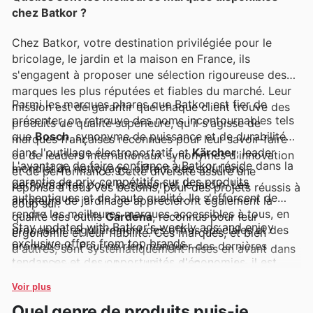
chez Batkor ?
Chez Batkor, votre destination privilégiée pour le
bricolage, le jardin et la maison en France, ils
s'engagent à proposer une sélection rigoureuse des
marques les plus réputées et fiables du marché. Leur
Parmi les marques phares que Batkor est fier de
mission est de garantir que chaque client trouve des
présenter, on retrouve des noms incontournables tels
produits de qualité supérieure, qu'il s'agisse de
que
Bosch
, synonyme de puissance et de durabilité
marques françaises reconnues pour leur savoir-faire
dans l'outillage électroportatif, et
Kärcher
, leader
ou de leaders internationaux synonymes d'innovation
L'avantage de faire confiance à Batkor réside dans la
mondial du nettoyage, offrant des solutions
et de performance. Cette diversité assure une
garantie de prix compétitifs sur des produits
performantes pour la maison et le jardin. Les
réponse à tous vos besoins, pour des projets réussis à
authentiques et de haute qualité. Ils s'efforcent de
amateurs de jardinage apprécieront également la
coup sûr.
rendre les meilleures marques accessibles à tous, en
qualité des outils
Gardena
, reconnus pour leur
Stay updated with Batkor's weekly ads and enjoy
proposant régulièrement des offres spéciales et des
ergonomie et leur fiabilité. Ces marques, et bien
exclusive offers from top brands.
promotions. Pour ne rien manquer des dernières
d'autres, sont systématiquement mises en avant dans
tendances et des opportunités d'économies, il est
les catalogues hebdomadaires de Batkor, les
conseillé de consulter régulièrement leur site web et
prospectus et sur leur site internet, permettant aux
Voir plus
de rester informé des arrivages et des ventes flash.
clients de découvrir les nouveautés et les promotions
Quel genre de produits puis-je
exclusives qui leur sont dédiées.