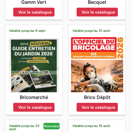
leur donne accès à la gamme complète des produits, y
promotions et de ne manquer aucune offre exclusive.
Gamm Vert
Becquet
particulièrement durant les week-ends et les jours fériés.
élevé. Ils s'assurent ainsi que leurs clients puissent
compris des collections exclusives qui pourraient ne pas
C'est le moment idéal pour réaliser de belles affaires et
Afin d'être certain de l'horaire du magasin Batkor le plus
bénéficier des meilleures opportunités, faisant de
Voir le catalogue
Voir le catalogue
être disponibles en magasin, ainsi qu'à des mises à jour
remplir son panier avec les produits favoris de Batkor !
proche, il est recommandé aux clients de consulter le
chaque semaine une occasion de redécouvrir leur
en temps réel sur les nouveautés et les promotions.
site officiel ou de contacter directement le magasin
catalogue à prix réduit.
Il est important de rappeler que la disponibilité des
avant de se déplacer.
Ne Manquez Plus Aucune Offre Batkor : Restez
produits, les promotions spécifiques et les options de
Valable jusqu'au 9 sept.
Valable jusqu'au 31 août
Informé et Profitez des Meilleures Affaires
livraison peuvent varier en fonction de leur localisation
Il est vivement conseillé de consulter fréquemment le
géographique. Pour tirer le meilleur parti de leur
site officiel de Batkor afin de ne jamais manquer une
expérience d'achat en ligne avec Batkor, il est
occasion de faire de bonnes affaires. En restant à l'affût
recommandé aux clients de visiter leur site officiel ou de
des
Batkor sales this week
et des nouvelles promotions
contacter leur service clientèle pour obtenir les
annoncées dans le
Batkor ad
, les consommateurs
informations les plus précises et à jour.
peuvent optimiser leur pouvoir d'achat de manière
significative. La régularité des mises à jour sur leurs
Batkor weekly ads
garantit que les meilleures offres
sont toujours à portée de main, permettant de planifier
ses achats en toute sérénité. La stratégie marketing de
Bricomarché
Brico Dépôt
Batkor met l'accent sur la valeur ajoutée pour le client,
en rendant l'accès aux réductions et aux promotions
Voir le catalogue
Voir le catalogue
aussi simple et transparent que possible. Ils s'engagent
à offrir une expérience d'achat enrichissante, où la
découverte de produits de qualité s'accompagne de la
Valable jusqu'au 25
Valable jusqu'au 16 août
Nouveau!
satisfaction de réaliser des économies substantielles.
août