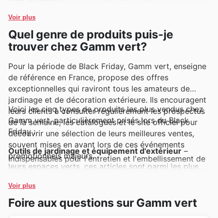
exclusives et des nouveautés attrayantes.
Voir plus
Quel genre de produits puis-je
trouver chez Gamm vert?
Pour la période de Black Friday, Gamm vert, enseigne
de référence en France, propose des offres
exceptionnelles qui raviront tous les amateurs de
jardinage et de décoration extérieure. Ils encouragent
Voici les cinq types de produits les plus vendus chez
leurs clients à consulter régulièrement les prospectus
Gamm vert, particulièrement prisés lors du Black
de la semaine, les catalogues et le site officiel pour
Friday :
découvrir une sélection de leurs meilleures ventes,
souvent mises en avant lors de ces événements
Outils de jardinage et équipement d'extérieur
–
promotionnels majeurs.
Indispensables pour l'entretien et l'embellissement de
leurs espaces verts, ces articles sont parmi les plus
recherchés. Leur présence fréquente dans les Gamm
vert deals et les Gamm vert Black Friday sales en fait
Voir plus
des opportunités d'achat immanquables pour équiper
leur jardin à moindre coût.
Foire aux questions sur Gamm vert
Plantes et arbustes d'ornement
– Connus pour leur
qualité et leur diversité, ces végétaux sont plébiscités