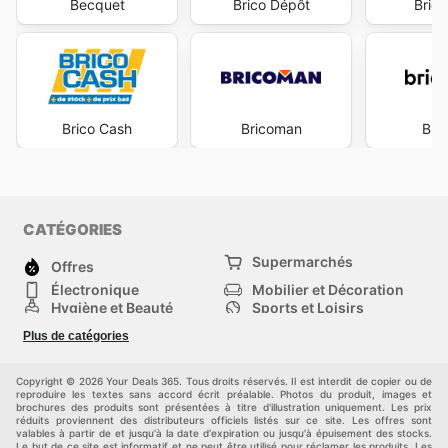
Becquet
Brico Dépôt
Bric
Brico Cash
Bricoman
Bri
CATÉGORIES
Supermarchés
Offres
Électronique
Mobilier et Décoration
Hygiène et Beauté
Sports et Loisirs
Mode
Enfants
Plus de catégories
Animalerie
Véhicules
Bricolage, jardin et
Autres
maison
Copyright © 2026 Your Deals 365. Tous droits réservés. Il est interdit de copier ou de
reproduire les textes sans accord écrit préalable. Photos du produit, images et
brochures des produits sont présentées à titre d'illustration uniquement. Les prix
réduits proviennent des distributeurs officiels listés sur ce site. Les offres sont
valables à partir de et jusqu'à la date d'expiration ou jusqu'à épuisement des stocks.
Le but de ce site est informatif et ne peut être utilisé pour réclamer les produits. Les