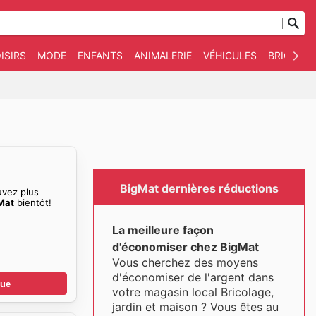
ISIRS
MODE
ENFANTS
ANIMALERIE
VÉHICULES
BRICOLAG
BigMat dernières réductions
uvez plus
Mat
bientôt!
La meilleure façon
d'économiser chez BigMat
Vous cherchez des moyens
d'économiser de l'argent dans
gue
votre magasin local Bricolage,
jardin et maison ? Vous êtes au