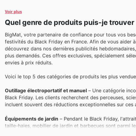
Voir plus
Quel genre de produits puis-je trouve
BigMat, votre partenaire de confiance pour tous vos beso
festivités du Black Friday en France. Afin de vous aider à
découvrez dans nos dernières publicités hebdomadaires, c
plus demandés. Ces offres exclusives, spécialement sélect
envies à prix réduits.
Voici le top 5 des catégories de produits les plus vendu
Outillage électroportatif et manuel
– Une catégorie inco
Black Friday. Les clients recherchent des perceuses, scies
incluent souvent des réductions exceptionnelles sur ces 
Équipements de jardin
– Pendant le Black Friday, l'attra
taille-haies, mobilier de jardin et barbecues sont parmi le
transformer votre jardin à moindre coût.