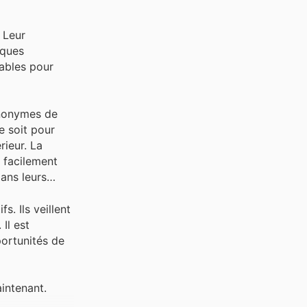
 Leur
rques
iables pour
ynonymes de
e soit pour
rieur. La
t facilement
ans leurs
. Ils veillent
Il est
portunités de
intenant.