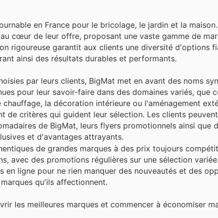
rnable en France pour le bricolage, le jardin et la maison.
est au cœur de leur offre, proposant une vaste gamme de ma
ion rigoureuse garantit aux clients une diversité d'options f
rant ainsi des résultats durables et performants.
hoisies par leurs clients, BigMat met en avant des noms s
nues pour leur savoir-faire dans des domaines variés, que c
de chauffage, la décoration intérieure ou l'aménagement exté
ant de critères qui guident leur sélection. Les clients peuven
adaires de BigMat, leurs flyers promotionnels ainsi que d
usives et d'avantages attrayants.
hentiques de grandes marques à des prix toujours compétitifs
ns, avec des promotions régulières sur une sélection variée. 
res en ligne pour ne rien manquer des nouveautés et des op
 marques qu'ils affectionnent.
uvrir les meilleures marques et commencer à économiser ma