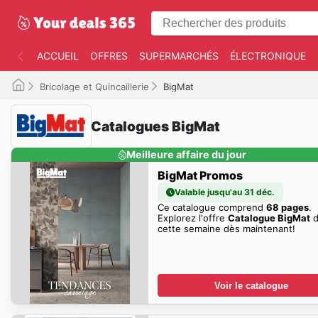
ACCUEIL
OFFRES
SUPERMARCHÉS
ÉLECTRONIQUE
Bricolage et Quincaillerie
BigMat
Catalogues BigMat
Meilleure affaire du jour
BigMat Promos
Valable jusqu'au 31 déc.
Ce catalogue comprend
68 pages
.
Explorez l'offre
Catalogue BigMat
d
cette semaine dès maintenant!
Voir le catalogue