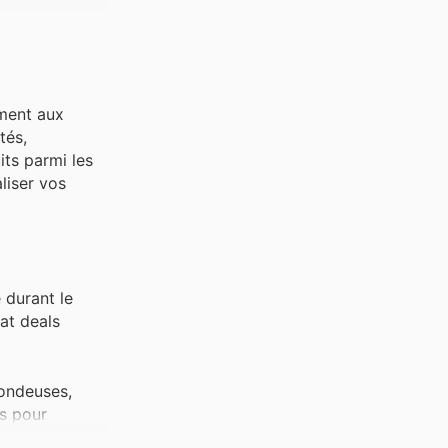
ement aux
tés,
its parmi les
liser vos
 durant le
Mat deals
Tondeuses,
rs pour