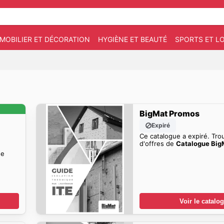
MOBILIER ET DÉCORATION
HYGIÈNE ET BEAUTÉ
SPORTS ET LO
BigMat Promos
Expiré
Ce catalogue a expiré. Tro
d'offres de
Catalogue Big
e
Voir le catalo