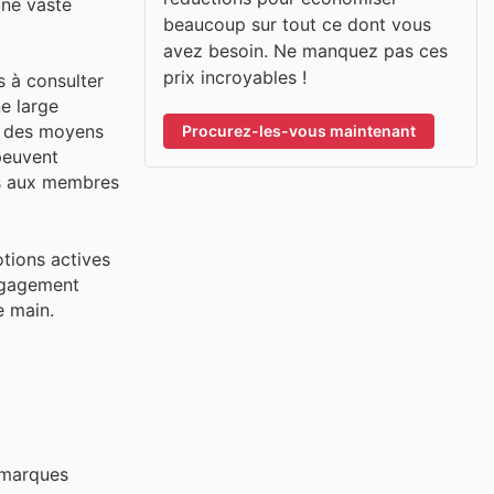
une vaste
beaucoup sur tout ce dont vous
avez besoin. Ne manquez pas ces
prix incroyables !
s à consulter
e large
nt des moyens
Procurez-les-vous maintenant
 peuvent
vés aux membres
otions actives
engagement
e main.
s marques