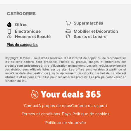
CATÉGORIES
Supermarchés
Offres
Électronique
Mobilier et Décoration
Hygiène et Beauté
Sports et Loisirs
Mode
Enfants
Plus de catégories
Animalerie
Véhicules
Bricolage, jardin et
Autres
maison
Copyright © 2026 . Tous droits réservés. Il est interdit de copier ou de reproduire les
textes sans accord écrit préalable. Photos du produit, images et brochures des
produits sont présentées à titre d'illustration uniquement. Les prix réduits proviennent
des distributeurs officiels listés sur ce site. Les offres sont valables à partir de et
jusqu'à la date d'expiration ou jusqu'à épuisement des stocks. Le but de ce site est
informatif et ne peut être utilisé pour réclamer les produits. Les prix peuvent varier en
fonction du lieu.
Contact
A propos de nous
Contenu du rapport
Termés et conditions
Politique de cookies
Pays
Politique de vie privée