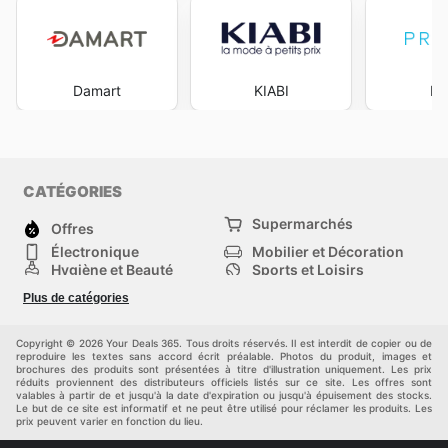
Damart
KIABI
Pr
CATÉGORIES
Supermarchés
Offres
Électronique
Mobilier et Décoration
Hygiène et Beauté
Sports et Loisirs
Mode
Enfants
Plus de catégories
Animalerie
Véhicules
Bricolage, jardin et
Autres
maison
Copyright © 2026 Your Deals 365. Tous droits réservés. Il est interdit de copier ou de
reproduire les textes sans accord écrit préalable. Photos du produit, images et
brochures des produits sont présentées à titre d'illustration uniquement. Les prix
réduits proviennent des distributeurs officiels listés sur ce site. Les offres sont
valables à partir de et jusqu'à la date d'expiration ou jusqu'à épuisement des stocks.
Le but de ce site est informatif et ne peut être utilisé pour réclamer les produits. Les
prix peuvent varier en fonction du lieu.