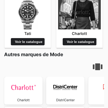
today to explore the best deals and start saving now.
Tati
Charlott
Voir le catalogue
Voir le catalogue
Autres marques de Mode
Charlott
DistriCenter
M