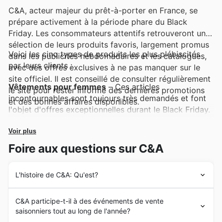
C&A, acteur majeur du prêt-à-porter en France, se
prépare activement à la période phare du Black
Friday. Les consommateurs attentifs retrouveront une
sélection de leurs produits favoris, largement promus
Voici les cinq types de produits les plus plébiscités
dans les publicités hebdomadaires et les catalogues,
par leurs clients :
avec des offres exclusives à ne pas manquer sur le
site officiel. Il est conseillé de consulter régulièrement
Vêtements pour femmes
– Ces articles
le site pour rester informé des dernières promotions
incontournables sont toujours très demandés et font
et des bonnes affaires disponibles.
l'objet d'offres exceptionnelles durant le Black Friday.
Explorez les dernières nouveautés et les classiques
réinventés, disponibles dans les C&A deals et les
Voir plus
publicités hebdomadaires pour des économies
Foire aux questions sur C&A
garanties.
L'histoire de C&A: Qu'est?
Vêtements pour hommes
– Les pièces pour hommes,
alliant style et confort, figurent parmi les meilleures
Fondé en 1841 par les frères Clemens et August
ventes, particulièrement lors des événements
C&A participe-t-il à des événements de vente
Brenninkmeijer, C&A a tissé un lien de confiance avec
promotionnels tels que le Black Friday. Profitez des
saisonniers tout au long de l'année?
les familles en France dès son arrivée. S'appuyant sur
C&A Black Friday sales pour renouveler votre garde-