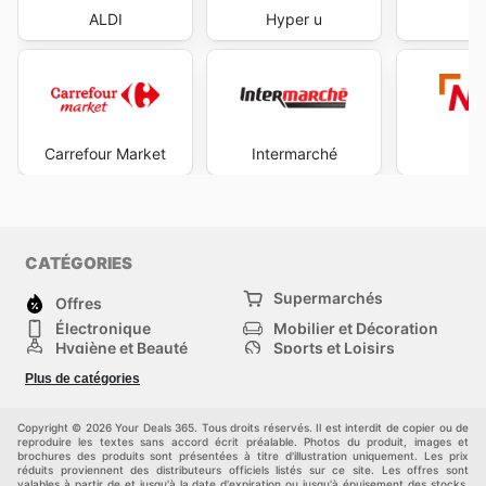
ALDI
Hyper u
Carrefour Market
Intermarché
N
CATÉGORIES
Supermarchés
Offres
Électronique
Mobilier et Décoration
Hygiène et Beauté
Sports et Loisirs
Mode
Enfants
Plus de catégories
Animalerie
Véhicules
Bricolage, jardin et
Autres
maison
Copyright © 2026 Your Deals 365. Tous droits réservés. Il est interdit de copier ou de
reproduire les textes sans accord écrit préalable. Photos du produit, images et
brochures des produits sont présentées à titre d'illustration uniquement. Les prix
réduits proviennent des distributeurs officiels listés sur ce site. Les offres sont
valables à partir de et jusqu'à la date d'expiration ou jusqu'à épuisement des stocks.