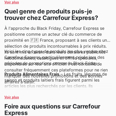
Voir plus
produits d'épicerie aux articles de consommation
Quel genre de produits puis-je
courante.
trouver chez Carrefour Express?
À l'approche du Black Friday, Carrefour Express se
positionne comme un acteur clé du commerce de
proximité en 🇫🇷 France, proposant à ses clients une
sélection de produits incontournables à prix réduits.
Voici les cinq types de produits les plus vendus chez
Ils sont mis en avant dans leurs dernières publicités
Carrefour Express, particulièrement prisés lors des
hebdomadaires, catalogues et offres spéciales,
périodes de promotions comme le Black Friday :
disponibles sur leur site officiel. Il est conseillé de
consulter fréquemment ces plateformes pour ne rien
Produits Alimentaires Frais
– Les fruits, légumes de
manquer des nouvelles promotions et des bonnes
saison et produits laitiers frais figurent parmi les
affaires à saisir.
articles les plus recherchés par les clients. Ils
bénéficient souvent de remises exceptionnelles dans
les offres Carrefour Express Black Friday, rendant
Voir plus
l'approvisionnement quotidien plus économique. Ces
Foire aux questions sur Carrefour
produits essentiels font la joie des consommateurs en
Express
quête de qualité et de fraîcheur à prix réduit.