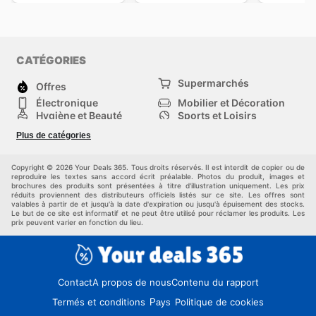
CATÉGORIES
Supermarchés
Offres
Électronique
Mobilier et Décoration
Hygiène et Beauté
Sports et Loisirs
Mode
Enfants
Plus de catégories
Animalerie
Véhicules
Bricolage, jardin et
Autres
maison
Copyright © 2026 Your Deals 365. Tous droits réservés. Il est interdit de copier ou de
reproduire les textes sans accord écrit préalable. Photos du produit, images et
brochures des produits sont présentées à titre d'illustration uniquement. Les prix
réduits proviennent des distributeurs officiels listés sur ce site. Les offres sont
valables à partir de et jusqu'à la date d'expiration ou jusqu'à épuisement des stocks.
Le but de ce site est informatif et ne peut être utilisé pour réclamer les produits. Les
prix peuvent varier en fonction du lieu.
Contact
A propos de nous
Contenu du rapport
Termés et conditions
Politique de cookies
Pays