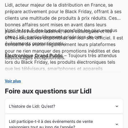
Lidl, acteur majeur de la distribution en France, se
prépare activement pour le Black Friday, offrant à ses
clients une multitude de produits à prix réduits. Ces
bonnes affaires sont mises en avant dans leurs
Voici le top 5 des types de produits les plus vendus
publicités hebdomadaires, leurs catalogues et les
chez Lidl, particulièrement prisés lors de ces
offres exclusives disponibles sur leur site officiel. Il est
événements promotionnels :
conseillé de visiter régulièrement leurs plateformes
pour ne rien manquer des promotions inédites et des
Électronique Grand Public
– Toujours très attendus
déstockages exceptionnels.
lors du Black Friday, les produits électroniques tels
que les téléviseurs, smartphones et appareils
électroménagers de marques sélectionnées
rencontrent un succès fulgurant. Les clients
Voir plus
apprécient particulièrement les réductions
Foire aux questions sur Lidl
significatives proposées, qui se retrouvent dans les
Lidl weekly ads et les Lidl offers.
L'histoire de Lidl: Qu'est?
Petits Électroménagers
– Les articles pour la maison,
Depuis leur arrivée en France en 1989, les fondateurs
des robots cuiseurs aux aspirateurs, font partie des
Lidl participe-t-il à des événements de vente
de Lidl ont rapidement établi une présence forte grâce
incontournables des ventes privées et des promotions
saisonniers tout au long de l'année?