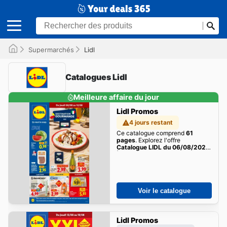
Supermarchés
Lidl
Catalogues Lidl
Meilleure affaire du jour
Lidl Promos
4 jours restant
Ce catalogue comprend
61
pages
. Explorez l'offre
Catalogue LIDL du 06/08/2026
| Promo prospectus en ligne
de
cette semaine dès maintenant!
Voir le catalogue
Lidl Promos