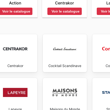
Action
Centrakor
L
ibles chaque semaine. Visitez le site web d'Ambiente Direc
commencer à économiser dès maintenant.
Voir le catalogue
Voir le catalogue
Voir 
Centrakor
Cocktail Scandinave
Co
Lapeyre
Maisons du Monde
S