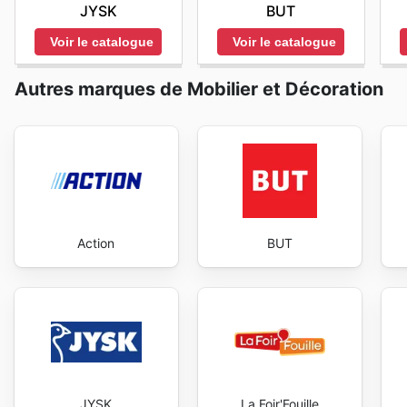
JYSK
BUT
informés des meilleures
Ambiente Direct sales
dispon
aujourd'hui pour découvrir les meilleures offres et 
Voir le catalogue
Voir le catalogue
Autres marques de Mobilier et Décoration
Action
BUT
JYSK
La Foir'Fouille