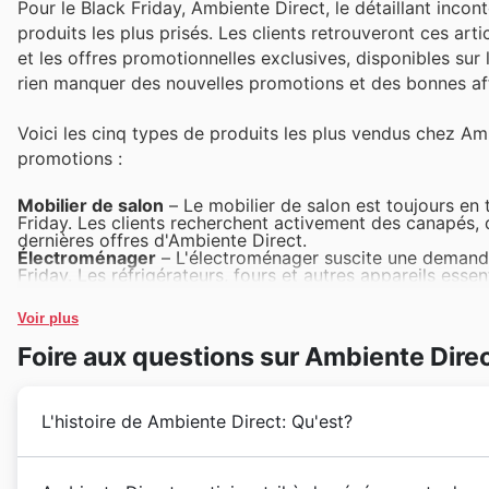
Pour le Black Friday, Ambiente Direct, le détaillant inco
produits les plus prisés. Les clients retrouveront ces a
et les offres promotionnelles exclusives, disponibles sur le
rien manquer des nouvelles promotions et des bonnes affa
Voici les cinq types de produits les plus vendus chez Am
promotions :
Mobilier de salon
– Le mobilier de salon est toujours en 
Friday. Les clients recherchent activement des canapés, d
dernières offres d'Ambiente Direct.
Électroménager
– L'électroménager suscite une demand
Friday. Les réfrigérateurs, fours et autres appareils esse
ventes d'Ambiente Direct.
Luminaires design
– Les luminaires design connaissent u
Voir plus
attractives sur ces pièces maîtresses. Ils sont fréquemm
Friday.
Foire aux questions sur Ambiente Dire
Décoration intérieure
– Les articles de décoration intérie
et font partie des sélections les plus vendues. Les clien
Friday sur ces produits.
Textiles de maison
– Les draps, serviettes et autres tex
L'histoire de Ambiente Direct: Qu'est?
grandes ventes comme le Black Friday. Ils sont largement
Direct, attirant une clientèle nombreuse.
Depuis sa création en 1998, Ambiente Direct a su s'i