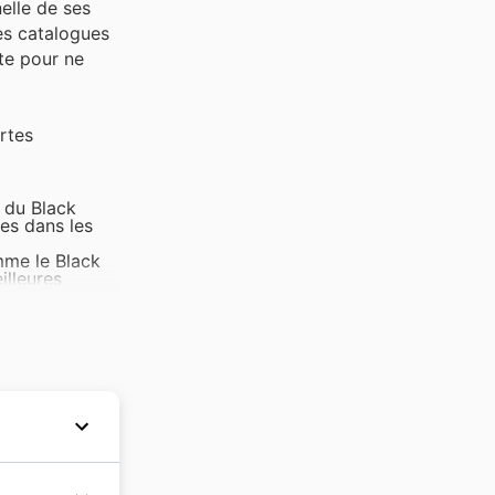
elle de ses
les catalogues
ite pour ne
rtes
s du Black
les dans les
mme le Black
illeures
 des offres
es du Black
très populaires
ant le Black
ors des
'Ambiente
du