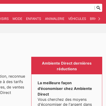
ISIRS
MODE
ENFANTS
ANIMALERIE
VÉHICULES
BRICOLAG
Ambiente Direct dernières
réductions
tion, reconnue
 à des tarifs
La meilleure façon
res, de ventes
d'économiser chez Ambiente
 Direct
Direct
Vous cherchez des moyens
d'économiser de l'argent dans