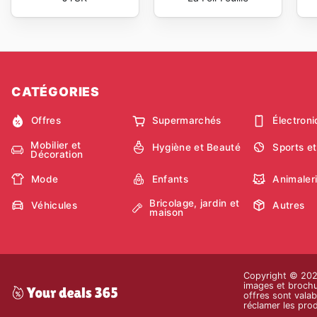
CATÉGORIES
Offres
Supermarchés
Électron
Mobilier et
Hygiène et Beauté
Sports et
Décoration
Mode
Enfants
Animaler
Bricolage, jardin et
Véhicules
Autres
maison
Copyright © 2026 
images et brochur
offres sont valab
réclamer les prod