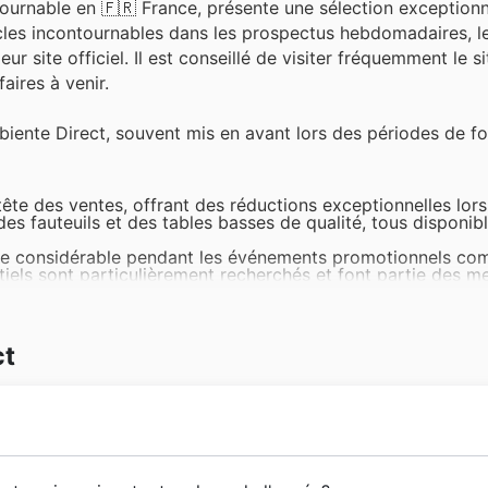
ntournable en 🇫🇷 France, présente une sélection exceptionn
rticles incontournables dans les prospectus hebdomadaires, 
ur site officiel. Il est conseillé de visiter fréquemment le s
ires à venir.
biente Direct, souvent mis en avant lors des périodes de fo
tête des ventes, offrant des réductions exceptionnelles lor
es fauteuils et des tables basses de qualité, tous disponib
e considérable pendant les événements promotionnels co
ntiels sont particulièrement recherchés et font partie des me
n succès retentissant, et Ambiente Direct propose souvent
ent présents dans les catalogues et les promotions spécial
ct
ure, tels que les tapis, les cadres et les accessoires, sont 
ts apprécient les réductions qu'Ambiente Direct applique dur
tiles de maison sont des incontournables, particulièrement l
 disponibles dans les promotions et les nouvelles offres d
mposer comme une référence incontournable dans l'univers 