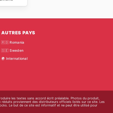
AUTRES PAYS
🇷🇴 Romania
🇸🇪 Sweden
🌍 International
roduire les textes sans accord écrit préalable. Photos du produit,
réduits proviennent des distributeurs officiels listés sur ce site. Les
cks. Le but de ce site est informatif et ne peut être utilisé pour