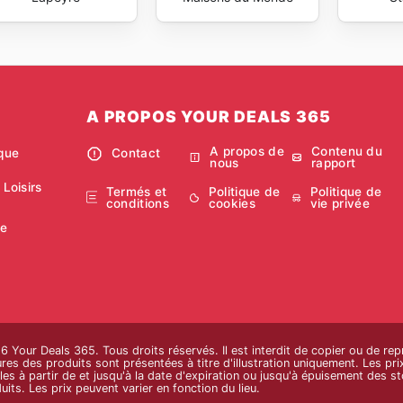
A PROPOS YOUR DEALS 365
A propos de
Contenu du
ique
Contact
nous
rapport
 Loisirs
Termés et
Politique de
Politique de
conditions
cookies
vie privée
ie
Your Deals 365. Tous droits réservés. Il est interdit de copier ou de rep
es des produits sont présentées à titre d'illustration uniquement. Les prix 
les à partir de et jusqu'à la date d'expiration ou jusqu'à épuisement des sto
uits. Les prix peuvent varier en fonction du lieu.