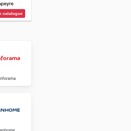
apeyre
t dès
le catalogue
nforama
tanhome