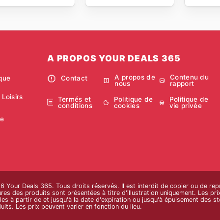
A PROPOS YOUR DEALS 365
A propos de
Contenu du
ique
Contact
nous
rapport
 Loisirs
Termés et
Politique de
Politique de
conditions
cookies
vie privée
ie
Your Deals 365. Tous droits réservés. Il est interdit de copier ou de rep
es des produits sont présentées à titre d'illustration uniquement. Les prix 
les à partir de et jusqu'à la date d'expiration ou jusqu'à épuisement des sto
uits. Les prix peuvent varier en fonction du lieu.