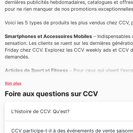
dernières publicités hebdomadaires, catalogues et offres 
pour ne rien manquer de nos promotions exceptionnelles
Voici les 5 types de produits les plus vendus chez CCV, 
Smartphones et Accessoires Mobiles
– Indispensables d
sensation. Les clients se ruent sur les dernières générat
Friday chez CCV. Explorez les CCV weekly ads et CCV de
demandés.
Articles de Sport et Fitness
– Pour ceux qui visent l'exce
sont au cœur de l'attention. Le Black Friday chez CCV e
exceptionnelles sur les vêtements techniques, les apparei
Voir plus
fréquemment mis en avant dans nos CCV offers.
Foire aux questions sur CCV
Jouets et Jeux pour Enfants
– La joie des petits est une
L'histoire de CCV: Qu'est?
l'approche des fêtes et pendant le Black Friday. Les clie
offrir à travers ses CCV Black Friday sales. Ne manquez 
Depuis leur création en 1985, CCV s'est affirmé comm
CCV participe-t-il à des événements de vente saisonni
Petit Électroménager
– Rendre la vie plus facile passe s