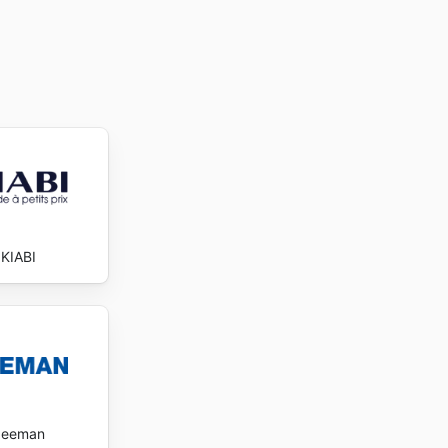
KIABI
Zeeman