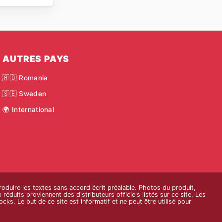
AUTRES PAYS
🇷🇴 Romania
🇸🇪 Sweden
🌍 International
roduire les textes sans accord écrit préalable. Photos du produit,
réduits proviennent des distributeurs officiels listés sur ce site. Les
cks. Le but de ce site est informatif et ne peut être utilisé pour