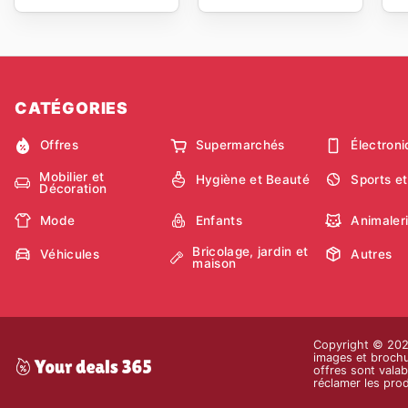
CATÉGORIES
Offres
Supermarchés
Électron
Mobilier et
Hygiène et Beauté
Sports et
Décoration
Mode
Enfants
Animaler
Bricolage, jardin et
Véhicules
Autres
maison
Copyright © 2026 
images et brochur
offres sont valab
réclamer les prod