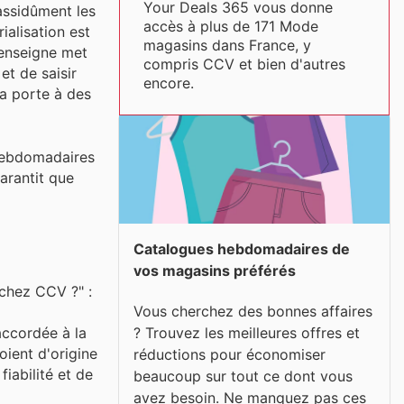
Your Deals 365 vous donne
assidûment les
accès à plus de 171 Mode
alisation est
magasins dans France, y
'enseigne met
compris CCV et bien d'autres
et de saisir
encore.
la porte à des
s hebdomadaires
arantit que
Catalogues hebdomadaires de
vos magasins préférés
 chez CCV ?" :
Vous cherchez des bonnes affaires
? Trouvez les meilleures offres et
accordée à la
oient d'origine
réductions pour économiser
fiabilité et de
beaucoup sur tout ce dont vous
avez besoin. Ne manquez pas ces