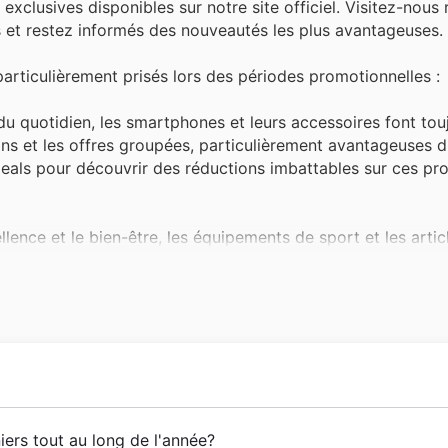
exclusives disponibles sur notre site officiel. Visitez-nous
 et restez informés des nouveautés les plus avantageuses.
particulièrement prisés lors des périodes promotionnelles :
u quotidien, les smartphones et leurs accessoires font tou
ions et les offres groupées, particulièrement avantageuses d
als pour découvrir des réductions imbattables sur ces pro
llence et le bien-être, les équipements de sport et les artic
st le moment idéal pour s'équiper à moindre coût, avec de
ls de cardio et les accessoires de musculation. Ces article
 priorité, et la catégorie jouets et jeux connaît un succès fo
nts recherchent la qualité et le prix, deux aspects que CCV
pas les sélections spéciales dans nos catalogues.
e un acteur incontournable du prêt-à-porter en France. Fo
ers tout au long de l'année?
ouvent par le petit électroménager. Cafetières, aspirateurs,