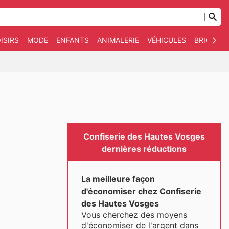
ISIRS
MODE
ENFANTS
ANIMALERIE
VÉHICULES
BRICOLAG
Confiserie des Hautes Vosges
dernières réductions
La meilleure façon
d'économiser chez Confiserie
des Hautes Vosges
Vous cherchez des moyens
d'économiser de l'argent dans