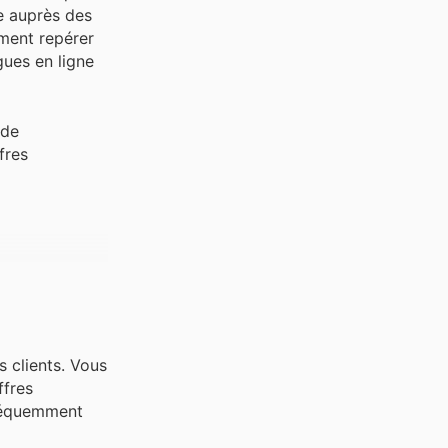
te auprès des
ément repérer
ues en ligne
 de
fres
s clients. Vous
ffres
fréquemment