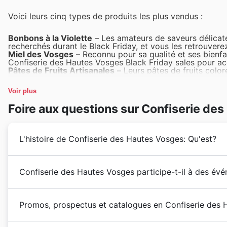
Voici leurs cinq types de produits les plus vendus :
Bonbons à la Violette
– Les amateurs de saveurs délicates
recherchés durant le Black Friday, et vous les retrouvere
Miel des Vosges
– Reconnu pour sa qualité et ses bienfa
Confiserie des Hautes Vosges Black Friday sales pour acqu
Pâtes de Fruits Artisanales
– Leurs pâtes de fruits colo
mises en avant dans les Confiserie des Hautes Vosges off
Caramels au Beurre Salé
– Ces caramels onctueux et gour
Voir plus
fréquemment dans les Confiserie des Hautes Vosges week
Biscuits Spécialités Vosgiennes
– La diversité et la qua
Foire aux questions sur Confiserie de
vous à des réductions alléchantes sur ces spécialités, p
L'histoire de Confiserie des Hautes Vosges: Qu'est?
Confiserie des Hautes Vosges : Un Savoir-Faire Hér
Confiserie des Hautes Vosges participe-t-il à des évé
Fondée en 1912 par les frères Jean et Pierre Gros, 
référence dans l'univers des confiseries françaises. Fo
Découvrez les moments privilégiés pour savourer les d
des Vosges, ils ont bâti leur réputation sur la qualit
Promos, prospectus et catalogues en Confiserie des
célèbrent régulièrement des événements saisonniers 
artisanaux
et des
confitures traditionnelles
. Au fil 
gourmands de profiter de réductions exclusives, de p
son engagement envers l'authenticité et le goût, tou