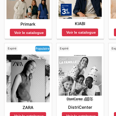
recherchez une expérience plus détendue, il peut être 
identifier les réductions exceptionnelles, les ventes l
permet de ne manquer aucune des
COS deals
et des
boutique physique. De plus, COS propose parfois des 
matin ou, si cela est possible, de planifier vos visite
Chaque semaine, de nouvelles opportunités se présent
officiel de COS est la meilleure stratégie pour découvr
articles à un prix plus doux, une excellente occasion
fériés, l'affluence peut être encore plus marquée. Pou
avantageuses. Les
COS ad this week
constituent une i
sont mises à jour régulièrement.
conditions plus favorables. Il est conseillé de consul
journée vous permettra d'optimiser votre temps et de 
stratégiques. Que vous recherchiez une pièce essentie
ligne.
KIABI
Primark
Il est important de garder à l'esprit que les horaires 
une occasion spéciale, les
COS sales
et les
COS sales
COS met tout en œuvre pour rendre l'expérience d'acha
emplacement, notamment pendant les week-ends et les 
Voir le catalogue
Voir le catalogue
votre style idéal sans compromis. Ces promotions ref
entre la livraison à domicile, leur offrant la commodi
boutique COS la plus proche de chez vous, il est rec
accessible, permettant ainsi à un plus grand nombre d
de retrait en magasin, qui permet de récupérer leurs a
directement le magasin avant votre visite.
confection.
chacun puisse choisir la méthode qui correspond le m
Expiré
Expiré
Exp
Populaire
Restez Connecté aux Dernières Tendances et aux 
la totalité de leur catalogue, y compris des collection
Il est fortement recommandé de visiter régulièrement
produits et les promotions en cours, enrichissant ainsi
de faire de bonnes affaires. L'exploration fréquente 
Il est important de noter que la disponibilité des arti
cours et des nouvelles collections qui pourraient faire 
varier en fonction de la localisation. Pour profiter pl
offres est la clé pour bénéficier du meilleur rapport q
recommandé aux clients de visiter le site officiel ou d
; ils incluent souvent des offres ponctuelles et des pr
et personnalisées.
consultant le site de manière assidue, vous vous assur
flyers
les plus avantageux. Que vous cherchiez à renou
compléter un look, la constance dans la consultation
DistriCenter
ZARA
substantielles. Restez à l'affût des dernières tendan
COS's website today to explore the best deals and st
Voir le catalogue
Voir le catalogue