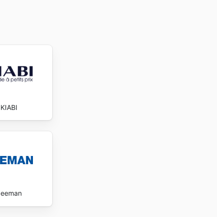
KIABI
Zeeman