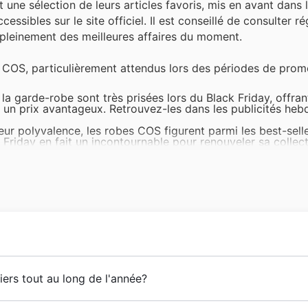
nt une sélection de leurs articles favoris, mis en avant dans 
ssibles sur le site officiel. Il est conseillé de consulter r
pleinement des meilleures affaires du moment.
z COS, particulièrement attendus lors des périodes de prom
la garde-robe sont très prisées lors du Black Friday, offran
 à un prix avantageux. Retrouvez-les dans les publicités he
ur polyvalence, les robes COS figurent parmi les best-selle
Friday en fait un incontournable pour renouveler sa collect
raîches, les pulls et cardigans COS suscitent une forte dem
de haute qualité à des prix attractifs pendant le Black Fri
r COS sont toujours très recherchés pour leur coupe impecc
Friday pour vous procurer ces pièces essentielles.
enue, les accessoires COS, tels que les sacs et les chaussur
omotions et les catalogues, représentant une excellente occ
 proposer une mode contemporaine, axée sur la qualité et l
ers tout au long de l'année?
une communauté de clients fidèles, séduits par leurs collect
égants, et leur engagement envers une mode durable. L'év