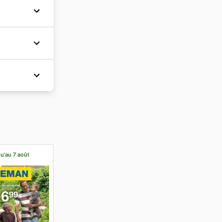
reux de
ces et de
 produits.
antageux.
artis
 ads
, les
nt des
e pièces
nt
 de
riday
est
sition de
rmations
situés
atégories
ts peuvent
leurs
mais haut
its.
selon vos
 Cette
mme la
lin à
des
sur le
eur
 ou les
offres
llection
eillé de
 ses
r-fr
.
ès-midi,
cteur
qu'au 7 août
étendue
guer plus
ponibles.
d'achat
es
é
èrement à
tils
urs
échantes,
us
our
yers
es en