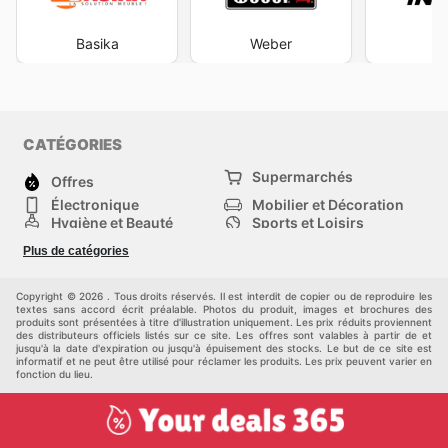
Basika
Weber
In
CATÉGORIES
Supermarchés
Offres
Électronique
Mobilier et Décoration
Hygiène et Beauté
Sports et Loisirs
Mode
Enfants
Plus de catégories
Animalerie
Véhicules
Bricolage, jardin et
Autres
maison
Copyright © 2026 . Tous droits réservés. Il est interdit de copier ou de reproduire les
textes sans accord écrit préalable. Photos du produit, images et brochures des
produits sont présentées à titre d'illustration uniquement. Les prix réduits proviennent
des distributeurs officiels listés sur ce site. Les offres sont valables à partir de et
jusqu'à la date d'expiration ou jusqu'à épuisement des stocks. Le but de ce site est
informatif et ne peut être utilisé pour réclamer les produits. Les prix peuvent varier en
fonction du lieu.