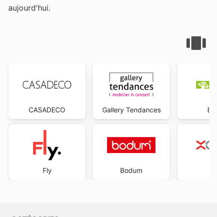
aujourd'hui.
CASADECO
Gallery Tendances
Ba
Fly
Bodum
X