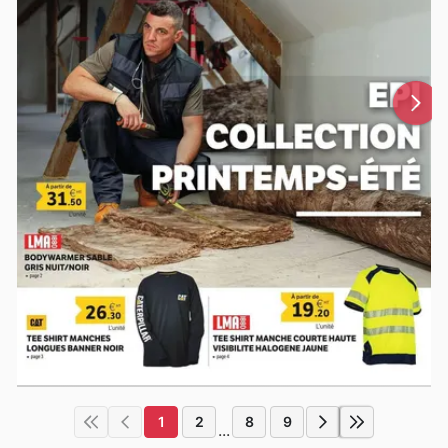
1
2
8
9
...