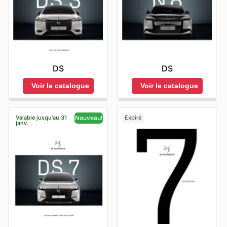
DS
DS
Voir le catalogue
Voir le catalogue
Valable jusqu'au 31
Expiré
Nouveau!
janv.