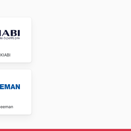
KIABI
Zeeman