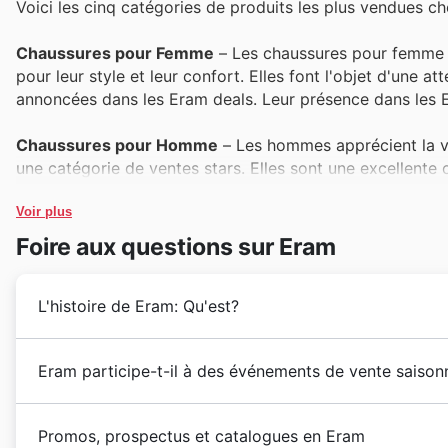
Voici les cinq catégories de produits les plus vendues c
Chaussures pour Femme
– Les chaussures pour femme fi
pour leur style et leur confort. Elles font l'objet d'une at
annoncées dans les Eram deals. Leur présence dans les
Chaussures pour Homme
– Les hommes apprécient la va
une catégorie de ventes stars. Elles sont une excellente
mises en avant dans les catalogues promotionnels.
Voir plus
Sacs à Main
– Les sacs à main Eram, reconnus pour leur é
Foire aux questions sur Eram
popularité atteint son paroxysme pendant le Black Friday,
offers.
L'histoire de Eram: Qu'est?
Accessoires de Mode
– Les accessoires, qu'il s'agisse 
sont très demandés. Ils représentent une occasion idéale 
Voici un résumé de l'histoire et de la présence actuel
Eram participe-t-il à des événements de vente saisonn
Black Friday, et sont régulièrement visibles dans les Era
Depuis sa création en 1927, Eram s'est imposé comme 
développant un savoir-faire unique pour proposer des 
Découvrez les événements saisonniers incontournables
Chaussures pour Enfant
– La gamme de chaussures pour 
l'entreprise a su évoluer au fil des décennies, enrich
Promos, prospectus et catalogues en Eram
attrayants. C'est une catégorie idéale pour profiter des 
dernières tendances mode à prix doux. Ces périodes p