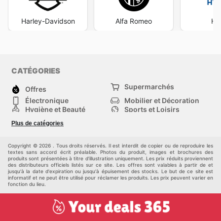
Harley-Davidson
Alfa Romeo
Hy
CATÉGORIES
Supermarchés
Offres
Électronique
Mobilier et Décoration
Hygiène et Beauté
Sports et Loisirs
Mode
Enfants
Plus de catégories
Animalerie
Véhicules
Bricolage, jardin et
Autres
maison
Copyright © 2026 . Tous droits réservés. Il est interdit de copier ou de reproduire les
textes sans accord écrit préalable. Photos du produit, images et brochures des
produits sont présentées à titre d'illustration uniquement. Les prix réduits proviennent
des distributeurs officiels listés sur ce site. Les offres sont valables à partir de et
jusqu'à la date d'expiration ou jusqu'à épuisement des stocks. Le but de ce site est
informatif et ne peut être utilisé pour réclamer les produits. Les prix peuvent varier en
fonction du lieu.