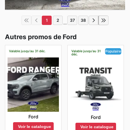
1
2
37
38
...
Autres promos de Ford
Valable jusqu'au 31 déc.
Valable jusqu'au 31
Populaire
déc.
Ford
Ford
Voir le catalogue
Voir le catalogue