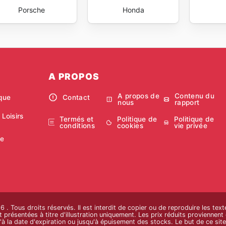
Porsche
Honda
A PROPOS
A propos de
Contenu du
ique
Contact
nous
rapport
 Loisirs
Termés et
Politique de
Politique de
conditions
cookies
vie privée
ie
. Tous droits réservés. Il est interdit de copier ou de reproduire les te
 présentées à titre d'illustration uniquement. Les prix réduits proviennent d
u'à la date d'expiration ou jusqu'à épuisement des stocks. Le but de ce site 