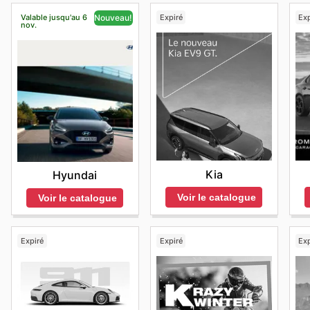
Valable jusqu'au 6
Expiré
Exp
Nouveau!
nov.
Kia
Hyundai
Voir le catalogue
Voir le catalogue
Expiré
Expiré
Exp