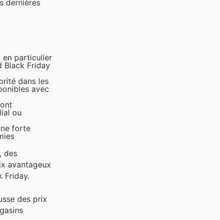
es dernières
 en particulier
d Black Friday
orité dans les
sponibles avec
sont
ial ou
une forte
mies
, des
rix avantageux
 Friday.
usse des prix
gasins