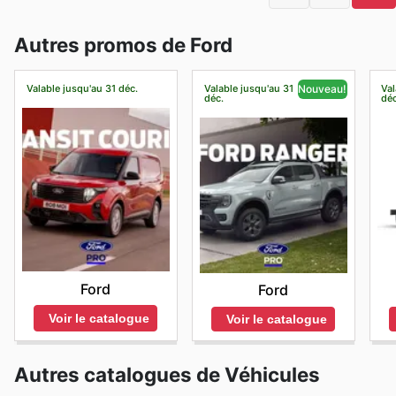
Autres promos de Ford
Valable jusqu'au 31 déc.
Valable jusqu'au 31
Val
Nouveau!
déc.
déc
Ford
Ford
Voir le catalogue
Voir le catalogue
Autres catalogues de Véhicules