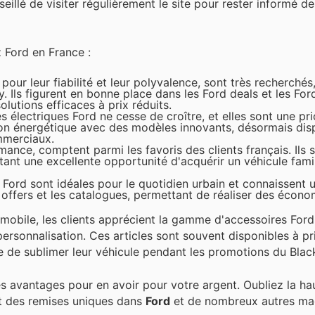
nseillé de visiter régulièrement le site pour rester informé d
z Ford en France :
 pour leur fiabilité et leur polyvalence, sont très recherchés,
 Ils figurent en bonne place dans les Ford deals et les For
olutions efficaces à prix réduits.
électriques Ford ne cesse de croître, et elles sont une pri
ition énergétique avec des modèles innovants, désormais di
mmerciaux.
mance, comptent parmi les favoris des clients français. Ils 
ant une excellente opportunité d'acquérir un véhicule famil
 Ford sont idéales pour le quotidien urbain et connaissent 
offers et les catalogues, permettant de réaliser des écono
mobile, les clients apprécient la gamme d'accessoires Ford
ersonnalisation. Ces articles sont souvent disponibles à p
 de sublimer leur véhicule pendant les promotions du Black
s avantages pour en avoir pour votre argent. Oubliez la ha
t des remises uniques dans
Ford
et de nombreux autres ma