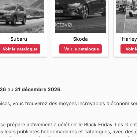
Subaru
Skoda
Harle
Voir le catalogue
Voir le catalogue
Voir 
026
au
31 décembre 2026
.
mises, vous trouverez des moyens incroyables d'économiser
e prépare activement à célébrer le Black Friday. Les client
s leurs publicités hebdomadaires et catalogues, avec des o