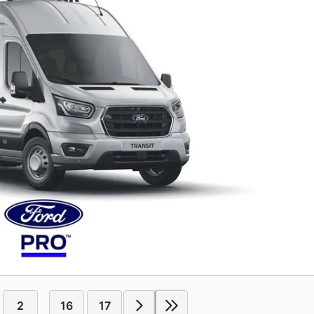
2
16
17