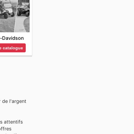
y-Davidson
le catalogue
 de l'argent
s attentifs
ffres