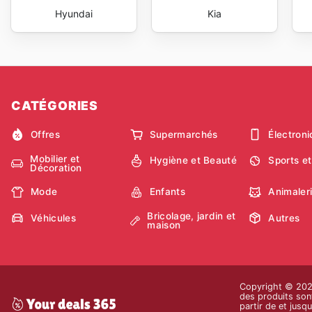
Hyundai
Kia
CATÉGORIES
Offres
Supermarchés
Électron
Mobilier et
Hygiène et Beauté
Sports et
Décoration
Mode
Enfants
Animaler
Bricolage, jardin et
Véhicules
Autres
maison
Copyright © 2026 
des produits sont
partir de et jusq