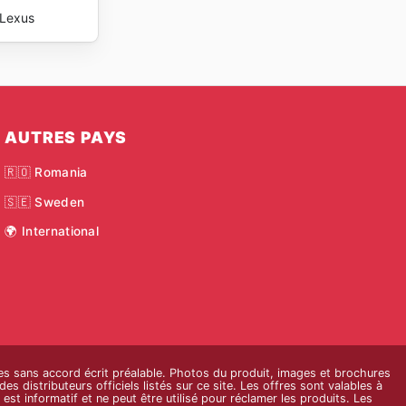
Lexus
AUTRES PAYS
🇷🇴 Romania
🇸🇪 Sweden
🌍 International
xtes sans accord écrit préalable. Photos du produit, images et brochures
es distributeurs officiels listés sur ce site. Les offres sont valables à
est informatif et ne peut être utilisé pour réclamer les produits. Les