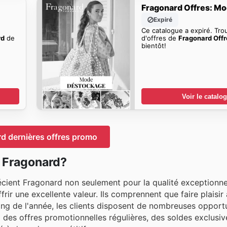
Fragonard Offres: M
Expiré
Ce catalogue a expiré. Tro
rd
de
d'offres de
Fragonard Off
bientôt!
Voir le catalo
d dernières offres promo
 Fragonard?
ient Fragonard non seulement pour la qualité exceptionnel
ir une excellente valeur. Ils comprennent que faire plaisir à
ong de l'année, les clients disposent de nombreuses opport
à des offres promotionnelles régulières, des soldes exclusiv