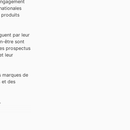
 engagement
nationales
 produits
guent par leur
n-être sont
les prospectus
t leur
es marques de
s et des
.