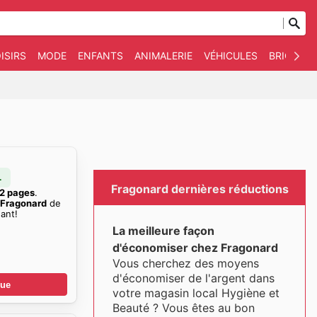
ISIRS
MODE
ENFANTS
ANIMALERIE
VÉHICULES
BRICOLAG
.
Fragonard dernières réductions
2 pages
.
 Fragonard
de
ant!
La meilleure façon
d'économiser chez Fragonard
Vous cherchez des moyens
d'économiser de l'argent dans
gue
votre magasin local Hygiène et
Beauté ? Vous êtes au bon