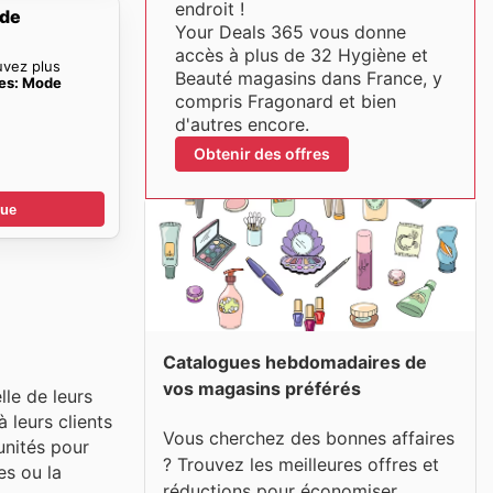
endroit !
ode
Your Deals 365 vous donne
accès à plus de 32 Hygiène et
uvez plus
Beauté magasins dans France, y
res: Mode
compris Fragonard et bien
d'autres encore.
Obtenir des offres
gue
Catalogues hebdomadaires de
vos magasins préférés
le de leurs
 leurs clients
Vous cherchez des bonnes affaires
unités pour
? Trouvez les meilleures offres et
es ou la
réductions pour économiser