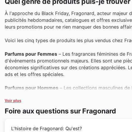
Quel genre de produits puis-je trouve
À l'approche du Black Friday, Fragonard, acteur majeur 
publicités hebdomadaires, catalogues et offres exclusives 
leurs promotions pour ne rien manquer des bonnes affair
Voici les cinq types de produits les plus vendus chez Fr
Parfums pour Femmes
– Les fragrances féminines de Fr
d'événements promotionnels majeurs. Elles sont une pièc
économies significatives sur des créations appréciées. L
ads et les offres spéciales.
Parfums pour Hommes
– Les collections masculines de 
idéaux et des plaisirs personnels. Ces parfums sont fré
parfaite de se faire plaisir ou de gâter un proche à prix 
Voir plus
continue.
Foire aux questions sur Fragonard
Soins du Corps (Lotions, Gels Douche)
– Les produits de
L'histoire de Fragonard: Qu'est?
parfums délicats, sont très recherchés durant les période