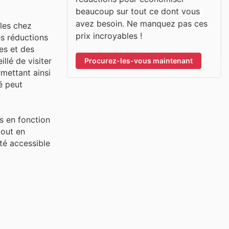
beaucoup sur tout ce dont vous
avez besoin. Ne manquez pas ces
bles chez
prix incroyables !
s réductions
es et des
llé de visiter
Procurez-les-vous maintenant
rmettant ainsi
é peut
s en fonction
tout en
uté accessible