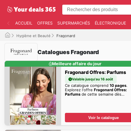
ACCUEIL
OFFRES
SUPERMARCHÉS
ÉLECTRONIQUE
Hygiène et Beauté
Fragonard
Catalogues Fragonard
Meilleure affaire du jour
Fragonard Offres: Parfums
Valable jusqu'au 16 août
Ce catalogue comprend
10 pages
.
Explorez l'offre
Fragonard Offres:
Parfums
de cette semaine dès
maintenant!
Voir le catalogue