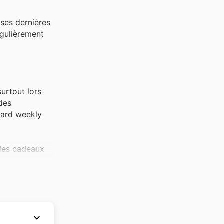
ses dernières
égulièrement
urtout lors
des
nard weekly
 des cadeaux
ne occasion
larité
 et leurs
 offers,