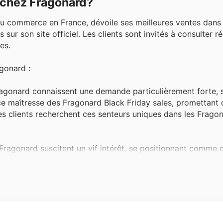
r chez Fragonard?
du commerce en France, dévoile ses meilleures ventes dans 
sur son site officiel. Les clients sont invités à consulter r
es.
agonard :
agonard connaissent une demande particulièrement forte, s
e maîtresse des Fragonard Black Friday sales, promettant 
es clients recherchent ces senteurs uniques dans les Frago
Fragonard suscitent un vif intérêt, se positionnant comme
quemment mis en avant dans les Fragonard deals, offrant u
réduit. Leur présence dans les catalogues souligne leur popu
 soins pour le corps Fragonard, appréciés pour leur qualité
s de soldes. Ils figurent en bonne place dans les Fragonard