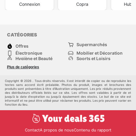
Connexion
Copra
Hubsi
CATÉGORIES
Supermarchés
Offres
Électronique
Mobilier et Décoration
Hygiène et Beauté
Sports et Loisirs
Mode
Enfants
Plus de catégories
Animalerie
Véhicules
Bricolage, jardin et
Autres
maison
Copyright © 2026 . Tous droits réservés. Il est interdit de copier ou de reproduire les
textes sans accord écrit préalable. Photos du produit, images et brochures des
produits sont présentées à titre d'illustration uniquement. Les prix réduits proviennent
des distributeurs officiels listés sur ce site. Les offres sont valables à partir de et
jusqu'à la date d'expiration ou jusqu'à épuisement des stocks. Le but de ce site est
informatif et ne peut être utilisé pour réclamer les produits. Les prix peuvent varier en
fonction du lieu.
Contact
A propos de nous
Contenu du rapport