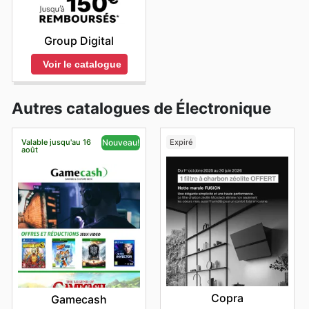
Group Digital
Voir le catalogue
Autres catalogues de Électronique
Valable jusqu'au 16
Expiré
Nouveau!
août
Copra
Gamecash