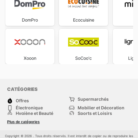
DomPro
Ecocuisine
Mi
Xooon
SoCoo'c
Lign
CATÉGORIES
Supermarchés
Offres
Électronique
Mobilier et Décoration
Hygiène et Beauté
Sports et Loisirs
Mode
Enfants
Plus de catégories
Animalerie
Véhicules
Bricolage, jardin et
Autres
maison
Copyright © 2026 . Tous droits réservés. Il est interdit de copier ou de reproduire les