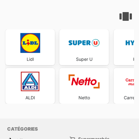
Lidl
Super U
Hy
ALDI
Netto
Carrefo
CATÉGORIES
Supermarchés