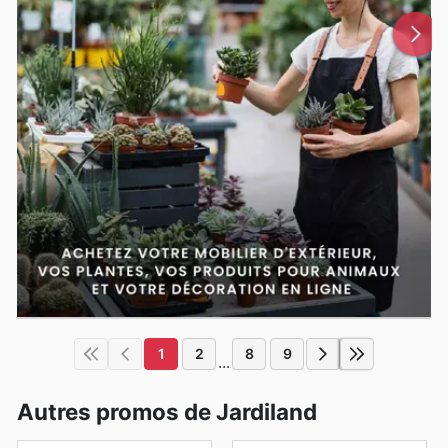
1
2
8
9
...
Autres promos de Jardiland