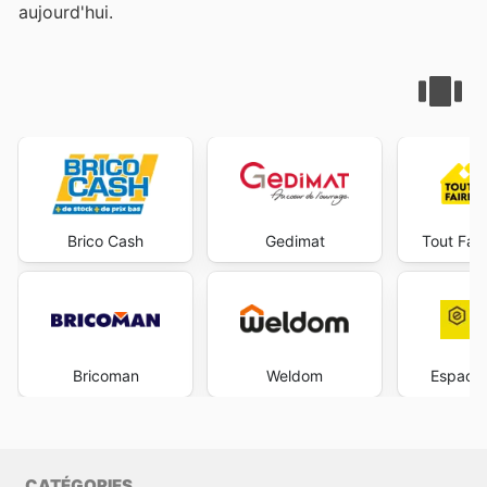
aujourd'hui.
Brico Cash
Gedimat
Tout Fai
Bricoman
Weldom
Espace
CATÉGORIES