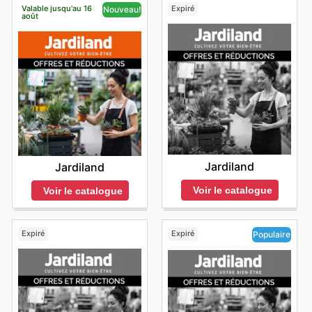
Valable jusqu'au 16
Expiré
Nouveau!
août
Jardiland
Jardiland
Voir le catalogue
Voir le catalogue
Expiré
Expiré
Populaire