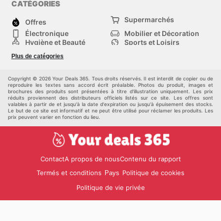
CATÉGORIES
Supermarchés
Offres
Électronique
Mobilier et Décoration
Hygiène et Beauté
Sports et Loisirs
Mode
Enfants
Plus de catégories
Animalerie
Véhicules
Bricolage, jardin et
Autres
maison
Copyright © 2026 Your Deals 365. Tous droits réservés. Il est interdit de copier ou de
reproduire les textes sans accord écrit préalable. Photos du produit, images et
brochures des produits sont présentées à titre d'illustration uniquement. Les prix
réduits proviennent des distributeurs officiels listés sur ce site. Les offres sont
valables à partir de et jusqu'à la date d'expiration ou jusqu'à épuisement des stocks.
Le but de ce site est informatif et ne peut être utilisé pour réclamer les produits. Les
prix peuvent varier en fonction du lieu.
Contact
A propos de nous
Contenu du rapport
Termés et conditions
Politique de cookies
Pays
Politique de vie privée