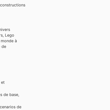
 constructions
nivers
rs, Lego
un monde à
e de
 et
es de base,
scenarios de