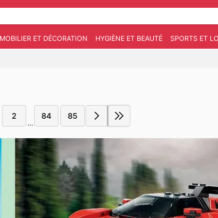
MOBILIER ET DÉCORATION
HYGIÈNE ET BEAUTÉ
SPORTS ET LO
2
84
85
...