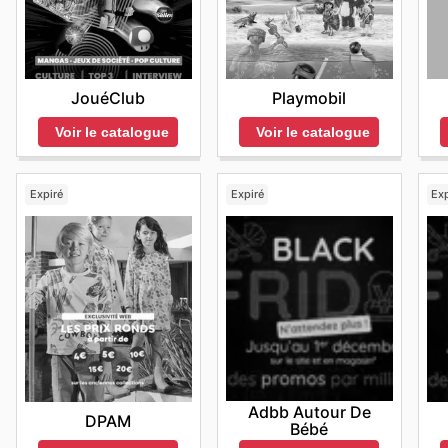
JouéClub
Playmobil
Voir le catalogue
Voir le catalogue
Expiré
Expiré
Exp
Adbb Autour De
DPAM
Bébé