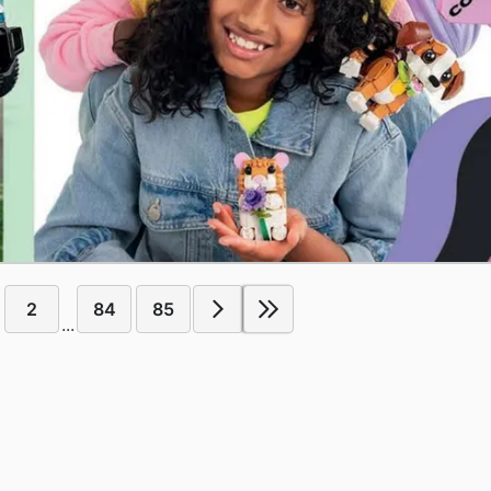
2
84
85
...