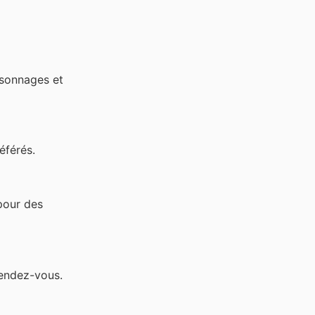
rsonnages et
éférés.
 pour des
rendez-vous.