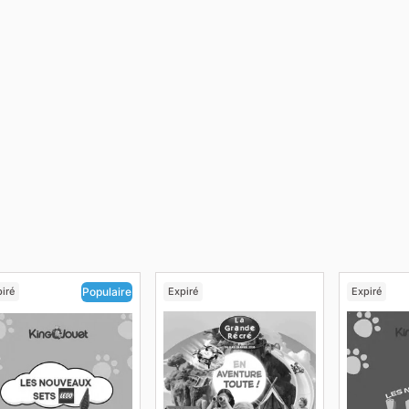
iré
Expiré
Expiré
Populaire