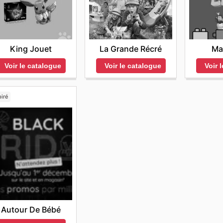
La Grande Récré
Ma
King Jouet
Voir le catalogue
Voir 
Voir le catalogue
iré
Autour De Bébé