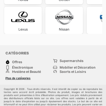
Lexus
Nissan
V
CATÉGORIES
Supermarchés
Offres
Électronique
Mobilier et Décoration
Hygiène et Beauté
Sports et Loisirs
Mode
Enfants
Plus de catégories
Animalerie
Véhicules
Bricolage, jardin et
Autres
maison
Copyright © 2026 . Tous droits réservés. Il est interdit de copier ou de reproduire les
textes sans accord écrit préalable. Photos du produit, images et brochures des
produits sont présentées à titre d'illustration uniquement. Les prix réduits proviennent
des distributeurs officiels listés sur ce site. Les offres sont valables à partir de et
jusqu'à la date d'expiration ou jusqu'à épuisement des stocks. Le but de ce site est
informatif et ne peut être utilisé pour réclamer les produits. Les prix peuvent varier en