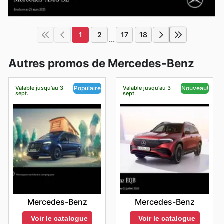
1
2
17
18
...
Autres promos de Mercedes-Benz
Valable jusqu'au 3
Valable jusqu'au 3
Populaire
Nouveau!
sept.
sept.
Mercedes-Benz
Mercedes-Benz
Voir le catalogue
Voir le catalogue