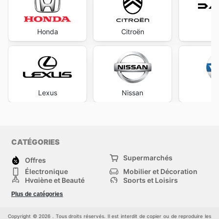
Honda
Citroën
D
Lexus
Nissan
V
CATÉGORIES
Supermarchés
Offres
Électronique
Mobilier et Décoration
Hygiène et Beauté
Sports et Loisirs
Mode
Enfants
Plus de catégories
Animalerie
Véhicules
Bricolage, jardin et
Autres
maison
Copyright © 2026 . Tous droits réservés. Il est interdit de copier ou de reproduire les