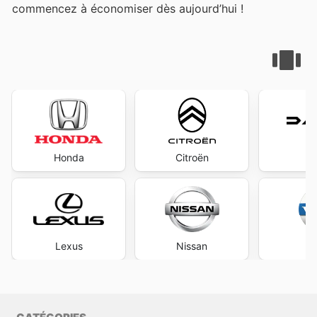
commencez à économiser dès aujourd’hui !
Honda
Citroën
D
Lexus
Nissan
V