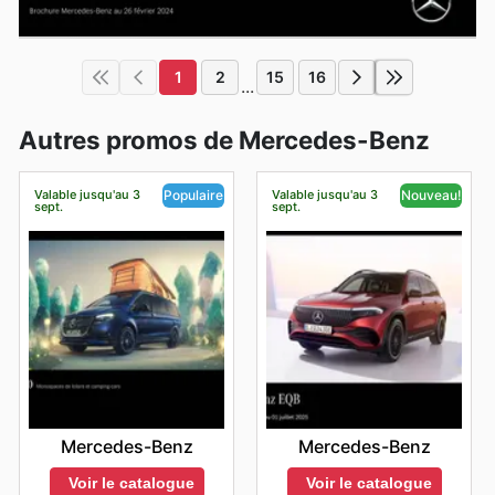
1
2
15
16
...
Autres promos de Mercedes-Benz
Valable jusqu'au 3
Valable jusqu'au 3
Populaire
Nouveau!
sept.
sept.
Mercedes-Benz
Mercedes-Benz
Voir le catalogue
Voir le catalogue