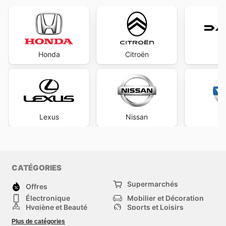
Honda
Citroën
D
Lexus
Nissan
V
CATÉGORIES
Supermarchés
Offres
Électronique
Mobilier et Décoration
Hygiène et Beauté
Sports et Loisirs
Mode
Enfants
Plus de catégories
Animalerie
Véhicules