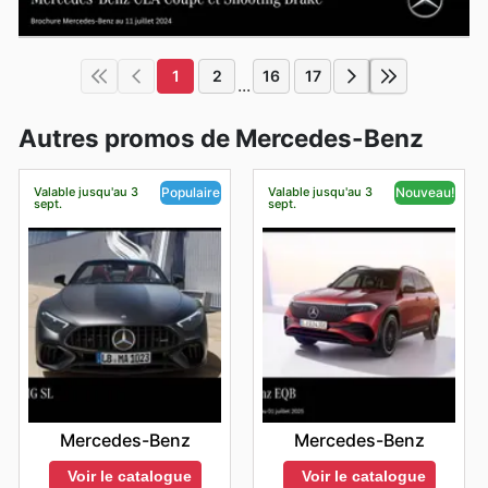
1
2
16
17
...
Autres promos de Mercedes-Benz
Valable jusqu'au 3
Valable jusqu'au 3
Populaire
Nouveau!
sept.
sept.
Mercedes-Benz
Mercedes-Benz
Voir le catalogue
Voir le catalogue