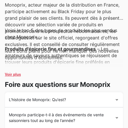
Monoprix, acteur majeur de la distribution en France,
participe activement au Black Friday pour le plus
grand plaisir de ses clients. Ils peuvent dès à présent
découvrir une sélection variée de produits en
Voici le top 5 des types de produits les plus vendus
promotion dans les prospectus hebdomadaires, les
chez Monoprix :
catalogues et sur le site officiel, regorgeant d'offres
exclusives. Il est conseillé de consulter régulièrement
Produits d'épicerie fine et gourmandises
– Les
leurs bons plans pour ne rien manquer des nouvelles
amateurs de saveurs authentiques se réjouissent de
opportunités d'économies.
trouver leurs produits d'épicerie fine préférés en
promotion lors du Black Friday Monoprix. Ces offres
spéciales, souvent mises en avant dans les Monoprix
Voir plus
deals, permettent de s'offrir des moments de plaisir
Foire aux questions sur Monoprix
gourmand à prix réduit.
L'histoire de Monoprix: Qu'est?
Beauté et soins de la personne
– Les gammes de
beauté et de soins sont toujours très prisées pendant
Les origines de Monoprix remontent à 1932, une année
les périodes de soldes. Les Monoprix Black Friday
Monoprix participe-t-il à des événements de vente
marquante dans l'histoire du commerce français,
sales proposent des réductions exceptionnelles sur
saisonniers tout au long de l'année?
lorsque le premier magasin a ouvert ses portes à Paris.
une multitude de marques, rendant l'accès aux