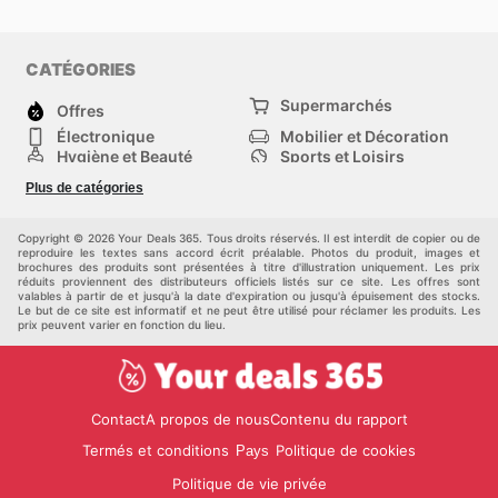
CATÉGORIES
Supermarchés
Offres
Électronique
Mobilier et Décoration
Hygiène et Beauté
Sports et Loisirs
Mode
Enfants
Plus de catégories
Animalerie
Véhicules
Bricolage, jardin et
Autres
maison
Copyright © 2026 Your Deals 365. Tous droits réservés. Il est interdit de copier ou de
reproduire les textes sans accord écrit préalable. Photos du produit, images et
brochures des produits sont présentées à titre d'illustration uniquement. Les prix
réduits proviennent des distributeurs officiels listés sur ce site. Les offres sont
valables à partir de et jusqu'à la date d'expiration ou jusqu'à épuisement des stocks.
Le but de ce site est informatif et ne peut être utilisé pour réclamer les produits. Les
prix peuvent varier en fonction du lieu.
Contact
A propos de nous
Contenu du rapport
Termés et conditions
Politique de cookies
Pays
Politique de vie privée