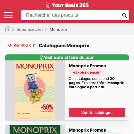
Supermarchés
Monoprix
Catalogues Monoprix
Meilleure affaire du jour
Monoprix Promos
Expire demain
Ce catalogue comprend
20
pages
. Explorez l'offre
Monoprix
catalogue à partir du
28/07/2026 - promo en ligne
de
cette semaine dès maintenant!
Voir le catalogue
Monoprix Promos