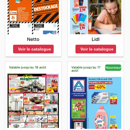
garantit une gestion optimisée de son budget
personnel, tout en continuant à accéder à la qualité et à
la variété qui font la réputation de l'enseigne. Restez
informé des dernières nouveautés et des promotions
récurrentes pour maximiser vos bénéfices lors de
chaque achat. Stay up to date with Monoprix's weekly
ads and enjoy exclusive savings every day.
Netto
Lidl
Voir le catalogue
Voir le catalogue
Valable jusqu'au 18 août
Valable jusqu'au 17
Nouveau!
août