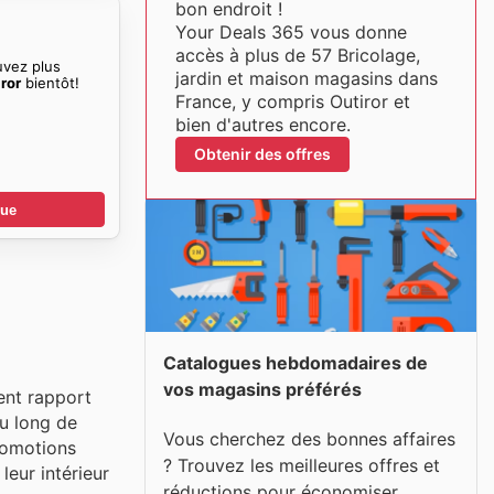
bon endroit !
Your Deals 365 vous donne
accès à plus de 57 Bricolage,
uvez plus
jardin et maison magasins dans
ror
bientôt!
France, y compris Outiror et
bien d'autres encore.
Obtenir des offres
gue
Catalogues hebdomadaires de
vos magasins préférés
ent rapport
au long de
Vous cherchez des bonnes affaires
promotions
? Trouvez les meilleures offres et
eur intérieur
réductions pour économiser