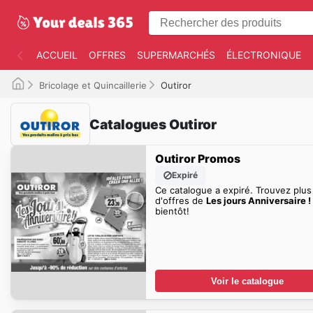
ACCUEIL
OFFRES
SUPERMARCHÉS
ÉLECTRONIQUE
Bricolage et Quincaillerie
Outiror
Catalogues Outiror
Outiror Promos
Expiré
Ce catalogue a expiré. Trouvez plus
d'offres de
Les jours Anniversaire !
bientôt!
Voir le catalogue