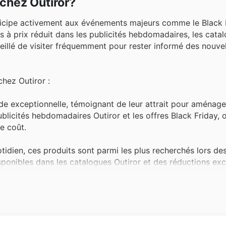
 chez Outiror?
ticipe activement aux événements majeurs comme le Black F
s à prix réduit dans les publicités hebdomadaires, les catal
onseillé de visiter fréquemment pour rester informé des nouve
chez Outiror :
de exceptionnelle, témoignant de leur attrait pour aménag
blicités hebdomadaires Outiror et les offres Black Friday, 
e coût.
tidien, ces produits sont parmi les plus recherchés lors de
isponibles dans les catalogues Outiror et des réductions exc
ofessionnels plébiscitent cette catégorie pour sa qualité et
es Outiror durant le Black Friday, permettant de s'équiper 