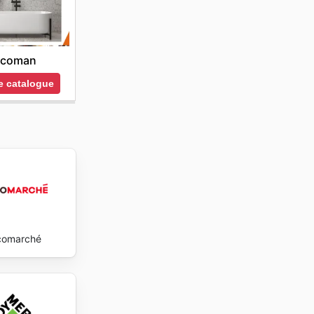
acter leur
e
avings
icoman
le catalogue
comarché