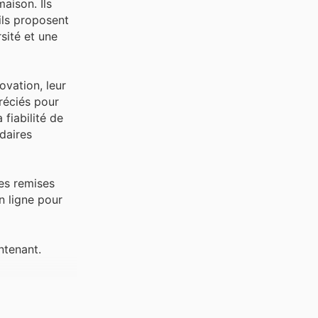
aison. Ils
 ils proposent
sité et une
ovation, leur
préciés pour
 fiabilité de
daires
des remises
n ligne pour
ntenant.