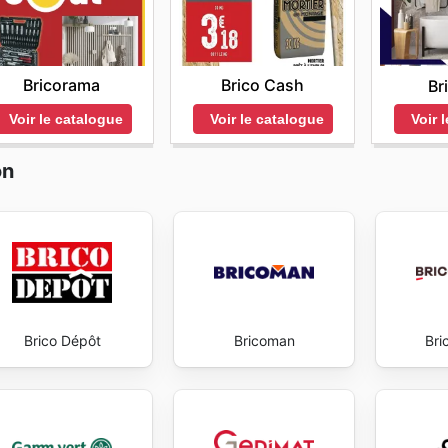
ients de consulter régulièrement le site officiel ou de cont
e de leur volonté de fidéliser leur clientèle et d'attirer d
 détaillées et à jour concernant leurs besoins.
 up to date with Outiror's weekly ads and enjoy exclusive s
Bricorama
Brico Cash
Br
Voir le catalogue
Voir le catalogue
Voir 
on
Brico Dépôt
Bricoman
Bri