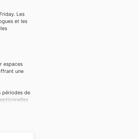
riday. Les
ogues et les
lles
er espaces
offrant une
s périodes de
eptionnelles
 sa
avec des outils