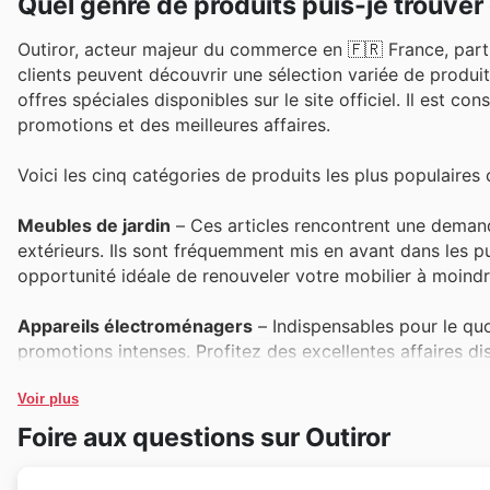
Quel genre de produits puis-je trouver
Outiror, acteur majeur du commerce en 🇫🇷 France, par
clients peuvent découvrir une sélection variée de produit
offres spéciales disponibles sur le site officiel. Il est c
promotions et des meilleures affaires.
Voici les cinq catégories de produits les plus populaires 
Meubles de jardin
– Ces articles rencontrent une deman
extérieurs. Ils sont fréquemment mis en avant dans les pu
opportunité idéale de renouveler votre mobilier à moindr
Appareils électroménagers
– Indispensables pour le quo
promotions intenses. Profitez des excellentes affaires d
proposées lors des ventes Black Friday chez Outiror.
Voir plus
Outils de bricolage
– Les amateurs de bricolage et les pr
Foire aux questions sur Outiror
polyvalence. Ils sont une composante essentielle des offr
performants à des prix défiant toute concurrence.