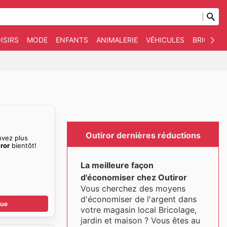
ISIRS
MODE
ENFANTS
ANIMALERIE
VÉHICULES
BRICOLAG
Outiror dernières réductions
uvez plus
ror
bientôt!
La meilleure façon
d'économiser chez Outiror
Vous cherchez des moyens
d'économiser de l'argent dans
gue
votre magasin local Bricolage,
jardin et maison ? Vous êtes au