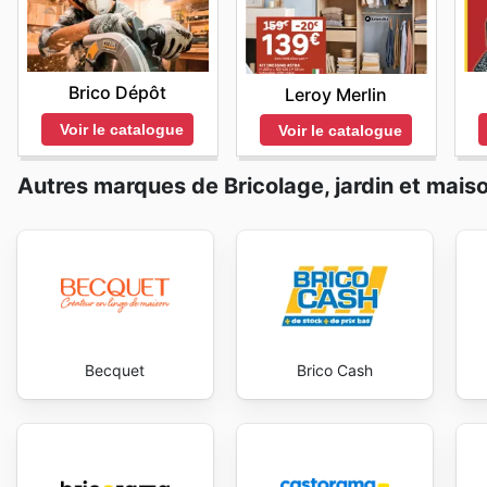
d'achat en ligne avec Outiror, il est recommandé aux cl
grand nombre. La régularité de leurs promotions témoign
service clientèle pour obtenir les informations les plus
nouveaux adeptes par la qualité de leurs offres. Stay
every day.
Brico Dépôt
Leroy Merlin
Voir le catalogue
Voir le catalogue
Autres marques de Bricolage, jardin et mais
Becquet
Brico Cash