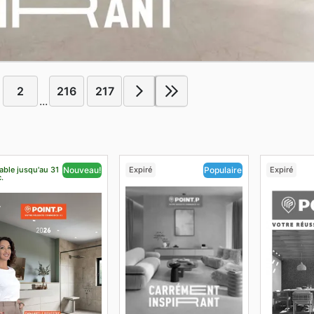
2
216
217
...
able jusqu'au 31
Expiré
Expiré
Nouveau!
Populaire
.