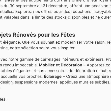
tillantes et des équipements qui transformeront leur foyer 
les du 30 septembre au 31 décembre, offrant une occasion 
ntielles. Explorez nos offres pour des réductions incroyabl
nt valables dans la limite des stocks disponibles et ne dure
ojets Rénovés pour les Fêtes
 et élégance. Que vous souhaitiez moderniser votre salon, r
ine, notre sélection saura vous inspirer.
ec notre gamme de carrelages intérieurs et extérieurs. Pr
un rendu impeccable.
Mobilier et Décoration
– Apportez con
s tables élégantes et nos accessoires de décoration minuti
r accueillir vos proches.
Éclairage
– Créez une atmosphère c
s design, suspensions modernes, appliques murales subtiles,
.
les !