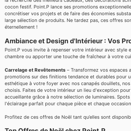
la recherche des meilleurs cadeaux, des décorations scin
cocon festif. Point.P lance ses promotions exceptionnel
concrétiser vos projets et de faire des économies substa
large sélection de produits. Ne tardez pas, ces offres so
éternellement !
Ambiance et Design d'Intérieur : Vos Pr
Point.P vous invite à repenser votre intérieur avec style
chambre ou apporter une touche de fraîcheur à votre cuis
Carrelage et Revêtements
– Transformez vos espaces av
promotions sur des finitions tendance et durables pour 
esthétique à votre foyer avec nos canapés douillets, no
choisis. Faites de votre intérieur un lieu d'exception pou
accueillante grâce à notre sélection de luminaires. Spot
l'éclairage parfait pour chaque pièce et chaque occasion
Profitez de ces offres de Noël tant qu’elles sont disponib
Top Offres de Noël chez Point.P