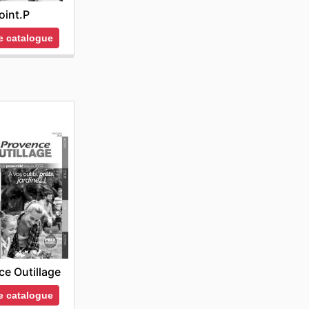
oint.P
le catalogue
e Outillage
le catalogue