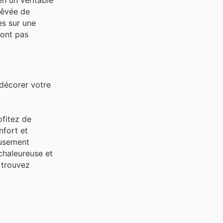
en un véritable
rêvée de
es sur une
ront pas
edécorer votre
ofitez de
fort et
eusement
haleureuse et
 trouvez