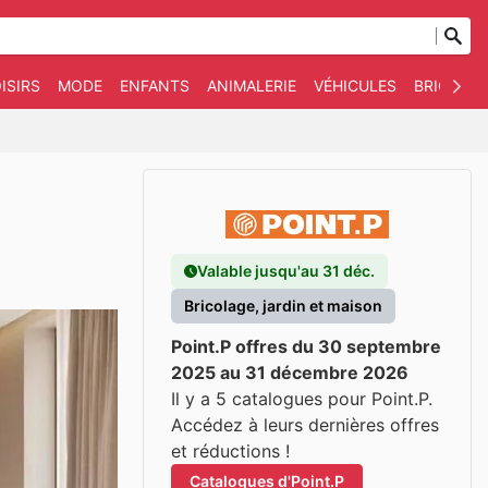
ISIRS
MODE
ENFANTS
ANIMALERIE
VÉHICULES
BRICOLAG
Valable jusqu'au 31 déc.
Bricolage, jardin et maison
Point.P offres du 30 septembre
2025 au 31 décembre 2026
Il y a 5 catalogues pour Point.P.
Accédez à leurs dernières offres
et réductions !
Catalogues d'Point.P