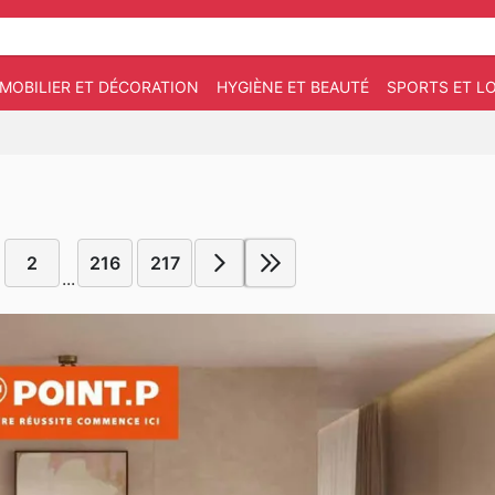
MOBILIER ET DÉCORATION
HYGIÈNE ET BEAUTÉ
SPORTS ET LO
2
216
217
...