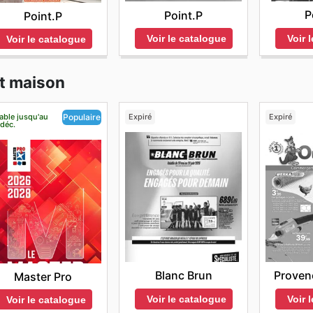
P
Point.P
Point.P
Voir 
Voir le catalogue
Voir le catalogue
et maison
able jusqu'au
Expiré
Expiré
Populaire
 déc.
Blanc Brun
Provenc
Master Pro
Voir le catalogue
Voir 
Voir le catalogue