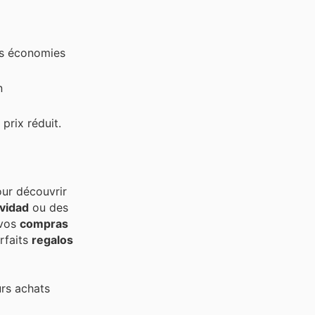
Des économies
n
prix réduit.
our découvrir
vidad
ou des
 vos
compras
rfaits
regalos
urs achats