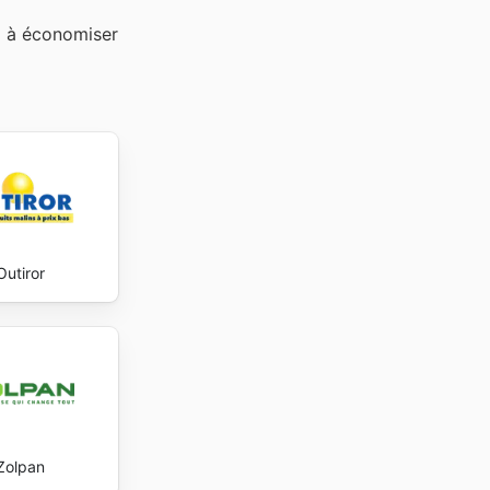
z à économiser
Outiror
Zolpan