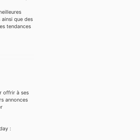
meilleures
s ainsi que des
res tendances
 offrir à ses
urs annonces
er
day :