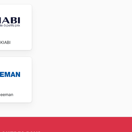
KIABI
Zeeman