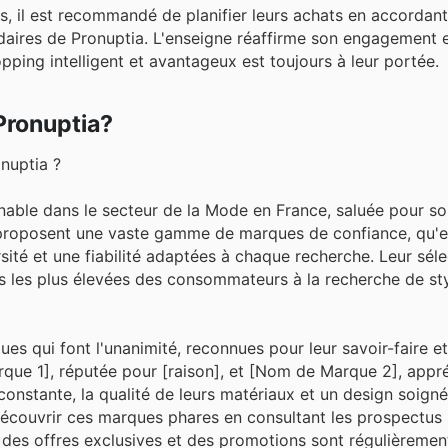
, il est recommandé de planifier leurs achats en accordant
aires de Pronuptia. L'enseigne réaffirme son engagement 
hopping intelligent et avantageux est toujours à leur portée.
Pronuptia?
nuptia ?
nable dans le secteur de la Mode en France, saluée pour 
 Ils proposent une vaste gamme de marques de confiance, qu'e
rsité et une fiabilité adaptées à chaque recherche. Leur sél
s les plus élevées des consommateurs à la recherche de sty
es qui font l'unanimité, reconnues pour leur savoir-faire et
rque 1], réputée pour [raison], et [Nom de Marque 2], appr
constante, la qualité de leurs matériaux et un design soigné
e découvrir ces marques phares en consultant les prospectus
 des offres exclusives et des promotions sont régulièremen