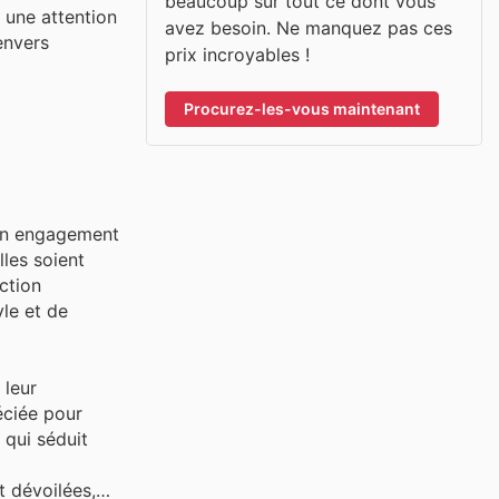
beaucoup sur tout ce dont vous
 une attention
avez besoin. Ne manquez pas ces
envers
prix incroyables !
Procurez-les-vous maintenant
son engagement
lles soient
ection
le et de
 leur
éciée pour
 qui séduit
t dévoilées,