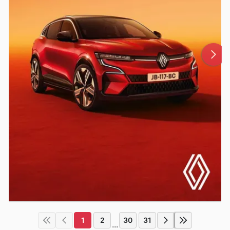
1
2
30
31
...