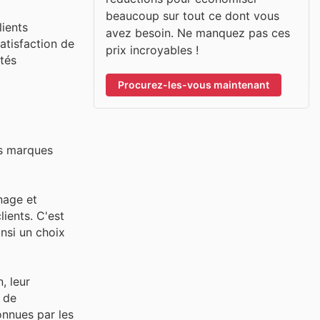
beaucoup sur tout ce dont vous
lients
avez besoin. Ne manquez pas ces
satisfaction de
prix incroyables !
ités
Procurez-les-vous maintenant
es marques
nage et
lients. C'est
insi un choix
, leur
x de
onnues par les