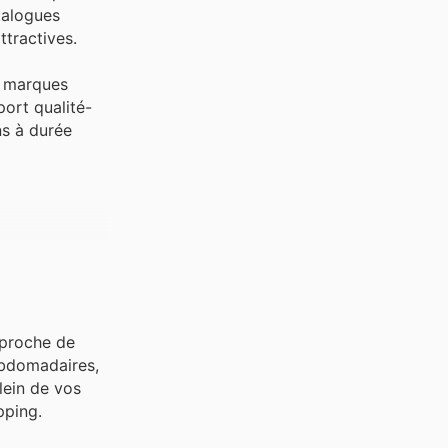
talogues
tractives.
s marques
port qualité-
ns à durée
pproche de
ebdomadaires,
lein de vos
pping.