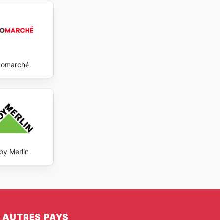
comarché
oy Merlin
AUTRES PAYS