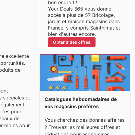
bon endroit !
Your Deals 365 vous donne
accès à plus de 57 Bricolage,
jardin et maison magasins dans
France, y compris Sainthimat et
bien d'autres encore.
Obtenir des offres
ne excellente
pportunités.
oduits de
sont
s spéciales et
Catalogues hebdomadaires de
t également
vos magasins préférés
giées pour
canaux de
Vous cherchez des bonnes affaires
er moins pour
? Trouvez les meilleures offres et
réductions pour économiser