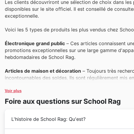
Les clients découvriront une sélection de choix dans les 
disponibles sur le site officiel. Il est conseillé de con
exceptionnelle.
Voici les 5 types de produits les plus vendus chez Schoo
Électronique grand public
– Ces articles connaissent un
promotions exceptionnelles sur une large gamme d'appareil
hebdomadaires de School Rag.
Articles de maison et décoration
– Toujours très recherc
incontournables des soldes. Ils sont régulièrement mis e
Black Friday.
Voir plus
Vêtements et accessoires de mode
– La popularité des
Foire aux questions sur School Rag
promotionnels majeurs. Découvrez les dernières tendances
pour le Black Friday.
L'histoire de School Rag: Qu'est?
Jouets et jeux
– Les familles anticipent souvent les acha
Les jouets et jeux figurent parmi les offres les plus att