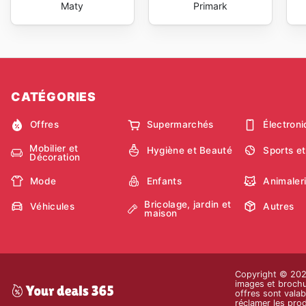
Maty
Primark
CATÉGORIES
Offres
Supermarchés
Électron
Mobilier et
Hygiène et Beauté
Sports et
Décoration
Mode
Enfants
Animaler
Bricolage, jardin et
Véhicules
Autres
maison
Copyright © 2026 
images et brochur
offres sont valab
réclamer les prod