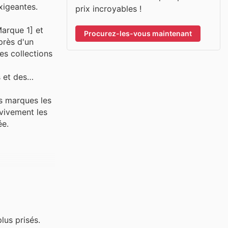
xigeantes.
prix incroyables !
arque 1] et
Procurez-les-vous maintenant
près d'un
es collections
 et des
es marques les
vivement les
ée.
lus prisés.