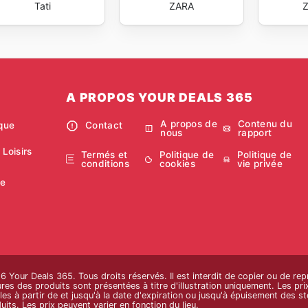
Tati
ZARA
A PROPOS YOUR DEALS 365
A propos de
Contenu du
ique
Contact
nous
rapport
 Loisirs
Termés et
Politique de
Politique de
conditions
cookies
vie privée
ie
Your Deals 365. Tous droits réservés. Il est interdit de copier ou de rep
es des produits sont présentées à titre d'illustration uniquement. Les prix 
les à partir de et jusqu'à la date d'expiration ou jusqu'à épuisement des sto
uits. Les prix peuvent varier en fonction du lieu.