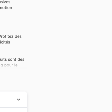
usives
omotion
Profitez des
icités
uits sont des
ag pour le
es événements
School Rag
Black Friday.