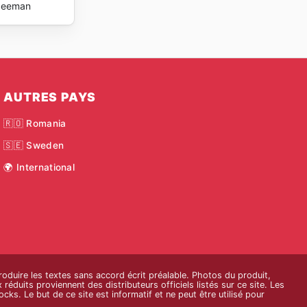
Zeeman
AUTRES PAYS
🇷🇴 Romania
🇸🇪 Sweden
🌍 International
roduire les textes sans accord écrit préalable. Photos du produit,
réduits proviennent des distributeurs officiels listés sur ce site. Les
cks. Le but de ce site est informatif et ne peut être utilisé pour