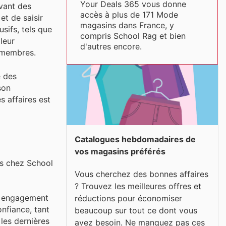
Your Deals 365 vous donne
avant des
accès à plus de 171 Mode
et de saisir
magasins dans France, y
sifs, tels que
compris School Rag et bien
leur
d'autres encore.
x membres.
e des
son
s affaires est
Catalogues hebdomadaires de
vos magasins préférés
es chez School
Vous cherchez des bonnes affaires
? Trouvez les meilleures offres et
n engagement
réductions pour économiser
onfiance, tant
beaucoup sur tout ce dont vous
 les dernières
avez besoin. Ne manquez pas ces