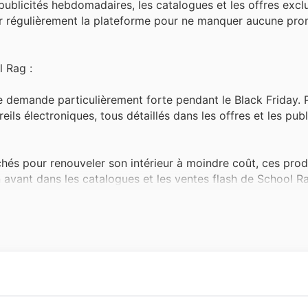
publicités hebdomadaires, les catalogues et les offres excl
sulter régulièrement la plateforme pour ne manquer aucune pr
l Rag :
e demande particulièrement forte pendant le Black Friday. 
s électroniques, tous détaillés dans les offres et les publ
hés pour renouveler son intérieur à moindre coût, ces prod
n avant dans les catalogues et les ventes flash de School R
 vêtements et accessoires ne faiblit jamais, surtout lors d
 et les meilleures affaires disponibles dans les deals de 
ts de fin d'année grâce aux réductions offertes pendant le 
ractives dans les catalogues promotionnels de School Rag.