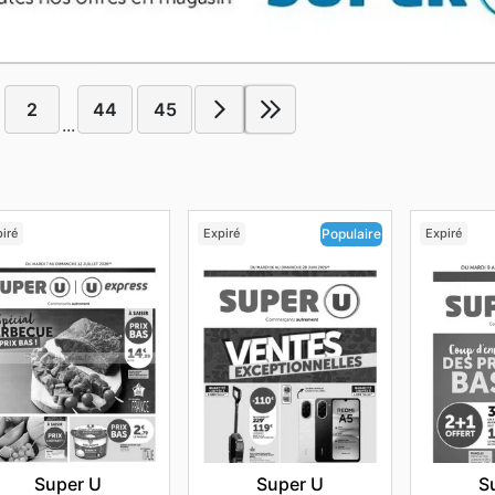
2
44
45
...
iré
Expiré
Expiré
Populaire
Super U
S
Super U