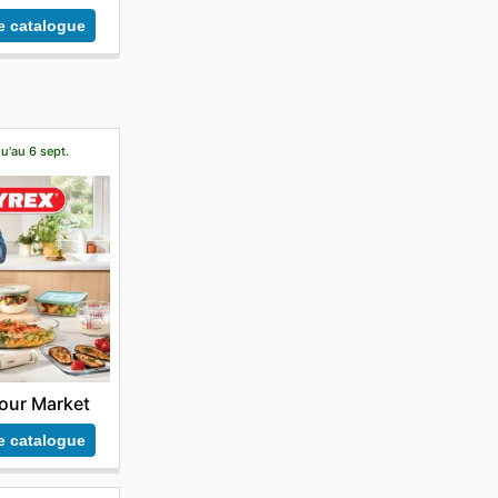
le catalogue
u'au 6 sept.
our Market
le catalogue