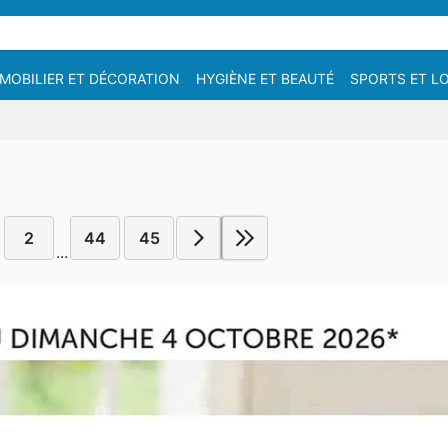
MOBILIER ET DÉCORATION
HYGIÈNE ET BEAUTÉ
SPORTS ET LO
2
44
45
...