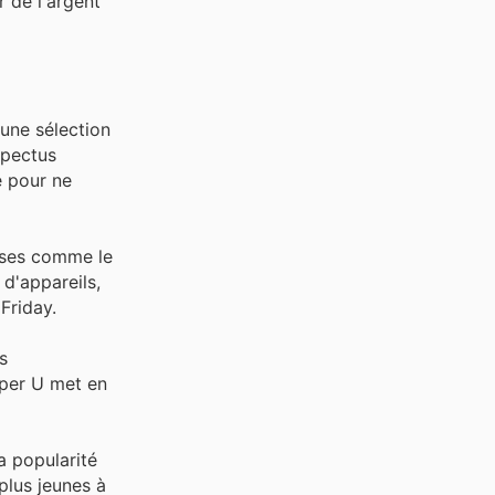
 de l'argent
une sélection
spectus
e pour ne
enses comme le
d'appareils,
Friday.
s
uper U met en
a popularité
plus jeunes à