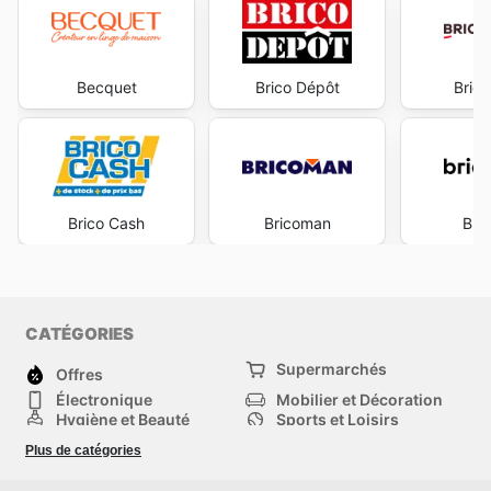
Becquet
Brico Dépôt
Bric
Brico Cash
Bricoman
Bri
CATÉGORIES
Supermarchés
Offres
Électronique
Mobilier et Décoration
Hygiène et Beauté
Sports et Loisirs
Mode
Enfants
Plus de catégories
Animalerie
Véhicules
Bricolage, jardin et
Autres