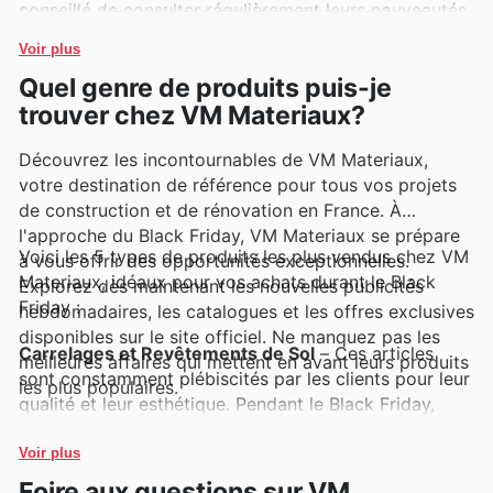
conseillé de consulter régulièrement leurs nouveautés
facile de découvrir ces enseignes phares grâce aux
et leurs offres exclusives en ligne pour ne manquer
catalogues hebdomadaires, aux prospectus et aux
Voir plus
aucune occasion.
offres promotionnelles régulièrement mises en avant
Quel genre de produits puis-je
sur le site web.
trouver chez VM Materiaux?
Découvrez les incontournables de VM Materiaux,
votre destination de référence pour tous vos projets
de construction et de rénovation en France. À
l'approche du Black Friday, VM Materiaux se prépare
Voici les 5 types de produits les plus vendus chez VM
à vous offrir des opportunités exceptionnelles.
Materiaux, idéaux pour vos achats durant le Black
Explorez dès maintenant les nouvelles publicités
Friday :
hebdomadaires, les catalogues et les offres exclusives
disponibles sur le site officiel. Ne manquez pas les
Carrelages et Revêtements de Sol
– Ces articles
meilleures affaires qui mettent en avant leurs produits
sont constamment plébiscités par les clients pour leur
les plus populaires.
qualité et leur esthétique. Pendant le Black Friday,
attendez-vous à des réductions significatives sur une
vaste sélection, vous permettant de redéfinir vos
Voir plus
espaces intérieurs et extérieurs à moindre coût. VM
Foire aux questions sur VM