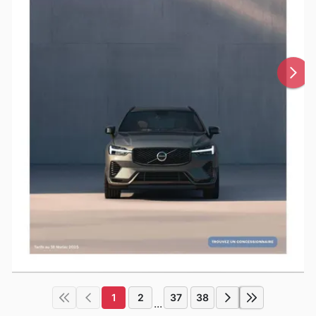
1
2
37
38
...