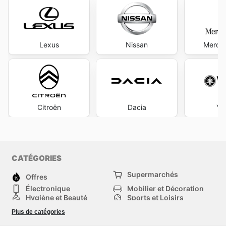
Lexus
Nissan
Merce
Citroën
Dacia
Ya
CATÉGORIES
Supermarchés
Offres
Électronique
Mobilier et Décoration
Hygiène et Beauté
Sports et Loisirs
Mode
Enfants
Plus de catégories
Animalerie
Véhicules
Bricolage, jardin et
Autres