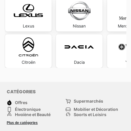
Lexus
Nissan
Merce
Citroën
Dacia
Ya
CATÉGORIES
Supermarchés
Offres
Électronique
Mobilier et Décoration
Hygiène et Beauté
Sports et Loisirs
Mode
Enfants
Plus de catégories
Animalerie
Véhicules
Bricolage, jardin et
Autres