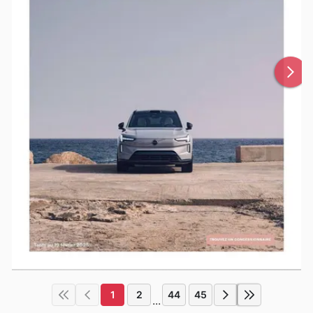
1
2
44
45
...