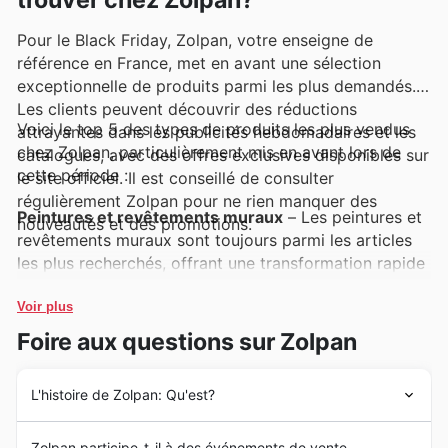
trouver chez Zolpan?
Pour le Black Friday, Zolpan, votre enseigne de
référence en France, met en avant une sélection
exceptionnelle de produits parmi les plus demandés.
Les clients peuvent découvrir des réductions
Voici le top 5 des types de produits les plus vendus
attrayantes dans les publicités hebdomadaires et les
chez Zolpan, particulièrement mis en avant lors de
catalogues, avec des offres exclusives disponibles sur
cette période :
le site officiel. Il est conseillé de consulter
régulièrement Zolpan pour ne rien manquer des
Peintures et revêtements muraux
– Les peintures et
nouveautés et des promotions.
revêtements muraux sont toujours parmi les articles
les plus recherchés, offrant une transformation rapide
de l'habitat. Ils figurent en bonne place dans les
publicités Zolpan, avec des prix compétitifs durant le
Voir plus
Black Friday, rendant vos projets de décoration plus
Foire aux questions sur Zolpan
accessibles.
L'histoire de Zolpan: Qu'est?
Outils de bricolage et outillage électroportatif
– Les
artisans et les bricoleurs apprécient grandement nos
Depuis sa création en 1991, Zolpan s'est forgé une
outils de qualité, synonymes de performance et de
Zolpan participe-t-il à des événements de vente